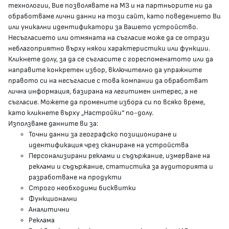
технологии, Вие позволявате на МЗ и на партньорите ни да
обработваме лични данни на този сайт, като поведението Ви
delovodstvo@mh.government.bg
или уникални идентификатори за Вашето устройство.
Несъгласието или отмяната на съгласие може да се отрази
presscenter@mh.government.bg
неблагоприятно върху някои характеристики или функции.
Кликнете долу, за да се съгласите с гореспоменатото или да
направите конкретен избор, включително да упражните
МЗ В СОЦИАЛНИТЕ МРЕЖИ
правото си на несъгласие с това компании да обработват
лична информация, базирана на легитимен интерес, а не
Facebook страница
съгласие. Можете да промените избора си по всяко време,
като кликнете върху „Настройки“ по-долу.
Instragram профил
Използваме данните ви за:
Точни данни за географско позициониране и
YouTube канал
идентификация чрез сканиране на устройства
Персонализирани реклами и съдържание, измерване на
Threads профил
реклами и съдържание, статистика за аудиторията и
разработване на продукти
Строго необходими бисквитки
Карта на сайта
Функционални
Аналитични
Бисквитки
Реклама