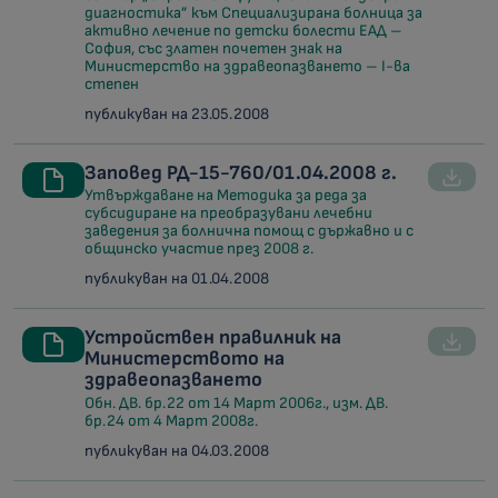
диагностика” към Специализирана болница за
активно лечение по детски болести ЕАД –
София, със златен почетен знак на
Министерство на здравеопазването – I-ва
степен
публикуван на 23.05.2008
Заповед РД-15-760/01.04.2008 г.
Утвърждаване на Методика за реда за
субсидиране на преобразувани лечебни
заведения за болнична помощ с държавно и с
общинско участие през 2008 г.
публикуван на 01.04.2008
Устройствен правилник на
Министерството на
здравеопазването
Обн. ДВ. бр.22 от 14 Март 2006г., изм. ДВ.
бр.24 от 4 Март 2008г.
публикуван на 04.03.2008