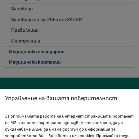
Заповеди
Заповеди по чл. 266а от ЗЛПХМ
Правилници
Инструкции
Медицински стандарти
Медицински критерии
Управление на вашата поверителност
За оптималната работа на интернет страницата, порталът
КОНТАКТИ
на МЗ и нашите партньори използваме технологии, за да
съхраняваме и/или да имаме достъп до информация за
устройството Ви – бисквитки или cookies. Приемайки тези
гр.София, 1000, пл. „Света Неделя“ №5