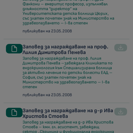
Фанкони – емеритус професор, изпълнявал
длъжността “директор” на
Университетската детска болница Цюрих,
със златен почетен знак на Министерство на
здравеопазването – I-ва степен
публикуван на 23.05.2008
Заповед за награждаване на проф.
Лилия Димитрова Пенева
Заповед за награждаване на проф. Лилия
Димитрова Пенева –завеждала Клиниката по
ендокринология към Специализирана болница
за активно лечение по детски болести ЕАД –
София, със златен почетен знак на
Министерство на здравеопазването – I-ва
степен
публикуван на 23.05.2008
Заповед за награждаване на д-р Ива
Христова Стоева
Заповед за награждаване на д-р Ива Христова
Стоева – кмн. гл. асистент, завеждащ
сектор „Скрининг и функционална ендокринна