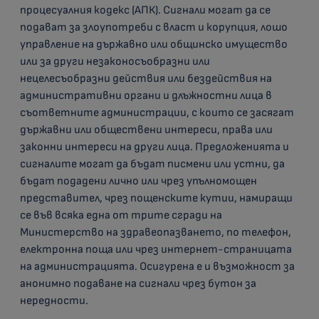
процесуалния кодекс (АПК). Сигнали могат да се
подават за злоупотреби с власт и корупция, лошо
управление на държавно или общинско имущество
или за други незаконосъобразни или
нецелесъобразни действия или бездействия на
административни органи и длъжностни лица в
съответните администрации, с които се засягат
държавни или обществени интереси, права или
законни интереси на други лица. Предложенията и
сигналите могат да бъдат писмени или устни, да
бъдат подадени лично или чрез упълномощен
представител, чрез пощенските кутии, намиращи
се във всяка една от трите сгради на
Министерство на здравеопазването, по телефон,
електронна поща или чрез интернет-страницата
на администрацията. Осигурена е и възможност за
анонимно подаване на сигнали чрез бутон за
нередности.