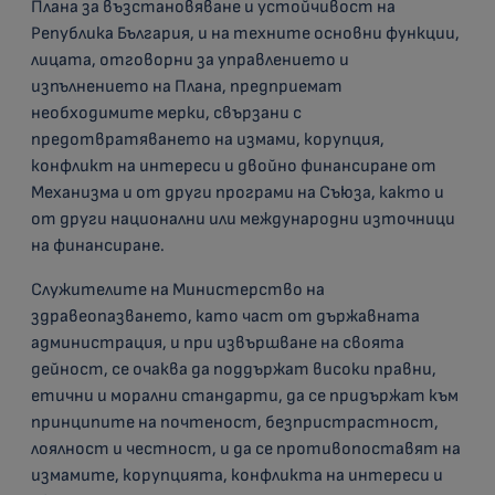
Плана за възстановяване и устойчивост на
Република България, и на техните основни функции,
лицата, отговорни за управлението и
изпълнението на Плана, предприемат
необходимите мерки, свързани с
предотвратяването на измами, корупция,
конфликт на интереси и двойно финансиране от
Механизма и от други програми на Съюза, както и
от други национални или международни източници
на финансиране.
Служителите на Министерство на
здравеопазването, като част от държавната
администрация, и при извършване на своята
дейност, се очаква да поддържат високи правни,
етични и морални стандарти, да се придържат към
принципите на почтеност, безпристрастност,
лоялност и честност, и да се противопоставят на
измамите, корупцията, конфликта на интереси и