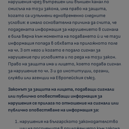
нарушения чрез вътрешен или външен канал по
смисъла на този закона, има право на защита,
когато са изпълнени едновременно следните
условия: е имало основателна причина да счита, че
подадената информация за нарушението в сигнала
е била вярна към момента на подаването ѝ и че тази
информация попада в обхвата на приложното поле
на чл. 3 от него и когато е подало сигнал за
нарушение при условията и по реда на този закон.
Право на защита има и лицето, което подава сигнал
за нарушение по чл. 3 и до институции, органи,
служби или агенции на Европейския съюз.
Законът за защита на лицата, подаващи сигнали
или публично оповестяващи информация за
нарушения се прилага по отношение на сигнали или
публично оповестяване на информация за:
нарушения на българското законодателство
или на посочените в приложението към закона