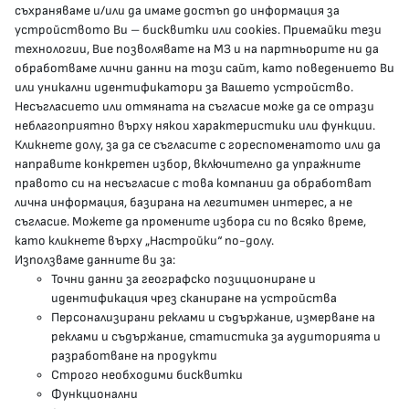
съхраняваме и/или да имаме достъп до информация за
устройството Ви – бисквитки или cookies. Приемайки тези
гр.София, 1000, пл. „Света Неделя“ №5
технологии, Вие позволявате на МЗ и на партньорите ни да
обработваме лични данни на този сайт, като поведението Ви
delovodstvo@mh.government.bg
или уникални идентификатори за Вашето устройство.
Несъгласието или отмяната на съгласие може да се отрази
presscenter@mh.government.bg
неблагоприятно върху някои характеристики или функции.
Кликнете долу, за да се съгласите с гореспоменатото или да
направите конкретен избор, включително да упражните
МЗ В СОЦИАЛНИТЕ МРЕЖИ
правото си на несъгласие с това компании да обработват
лична информация, базирана на легитимен интерес, а не
Facebook страница
съгласие. Можете да промените избора си по всяко време,
като кликнете върху „Настройки“ по-долу.
Instragram профил
Използваме данните ви за:
Точни данни за географско позициониране и
YouTube канал
идентификация чрез сканиране на устройства
Персонализирани реклами и съдържание, измерване на
Threads профил
реклами и съдържание, статистика за аудиторията и
разработване на продукти
Строго необходими бисквитки
Карта на сайта
Функционални