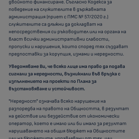
двойното финансиране. Съгласно Кодекса за
поведение на служителите в държавната
администрация (приет с ПМС № 57/2020 г.)
служителите са длъжни да докладват на
непосредствения си ръководител или на органа на
власт всички административни слабости,
пропуски и нарушения, които според тях създават
предпоставки за корупция, измами и нередности.
Уведомяваме Ви, че всяко лице има право да подава
сигнали за нередности, възникнали във връзка с
изпълнението на проекти по Плана за
възстановяване и устойчивост.
"Нередност" означава всяко нарушение на
разпоредба на правото на Общността, в резултат
на действие или бездействие от икономически
оператор, което е имало или би имало за резултат
нарушаването на общия бюджет на Общностите
или на бюджетите, управлявани от тях, или