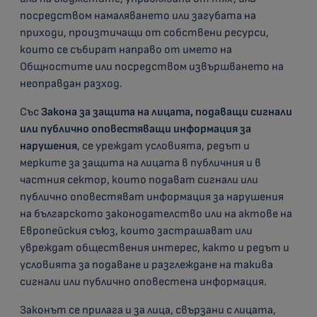
посредством намаляването или загубата на
приходи, произтичащи от собствени ресурси,
които се събират направо от името на
Общностите или посредством извършването на
неоправдан разход.
Със
Закона за защита на лицата, подаващи сигнали
или публично оповестяващи информация за
нарушения
, се уреждат условията, редът и
мерките за защита на лицата в публичния и в
частния сектор, които подават сигнали или
публично оповестяват информация за нарушения
на българското законодателство или на актове на
Европейския съюз, които застрашават или
увреждат обществения интерес, както и редът и
условията за подаване и разглеждане на такива
сигнали или публично оповестена информация.
Законът се прилага и за лица, свързани с лицата,