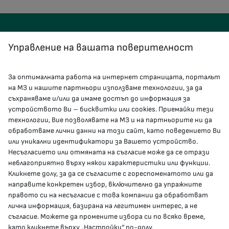
Управление на вашата поверителност
За оптималната работа на интернет страницата, порталът
КОНТАКТИ
на МЗ и нашите партньори използваме технологии, за да
съхраняваме и/или да имаме достъп до информация за
устройството Ви – бисквитки или cookies. Приемайки тези
гр.София, 1000, пл. „Света Неделя“ №5
технологии, Вие позволявате на МЗ и на партньорите ни да
обработваме лични данни на този сайт, като поведението Ви
delovodstvo@mh.government.bg
или уникални идентификатори за Вашето устройство.
Несъгласието или отмяната на съгласие може да се отрази
presscenter@mh.government.bg
неблагоприятно върху някои характеристики или функции.
Кликнете долу, за да се съгласите с гореспоменатото или да
направите конкретен избор, включително да упражните
МЗ В СОЦИАЛНИТЕ МРЕЖИ
правото си на несъгласие с това компании да обработват
лична информация, базирана на легитимен интерес, а не
Facebook страница
съгласие. Можете да промените избора си по всяко време,
като кликнете върху „Настройки“ по-долу.