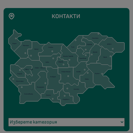
КОНТАКТИ
Силистра
Видин
Добрич
Разград
Монтана
Русе
Плевен
Враца
Шумен
Велико Търново
Варна
Търговище
Габрово
Ловеч
София - област
София - град
Сливен
Стара Загора
Бургас
Перник
Пловдив
Ямбол
Кюстендил
Пазарджик
Хасково
Благоевград
Смолян
Кърджали