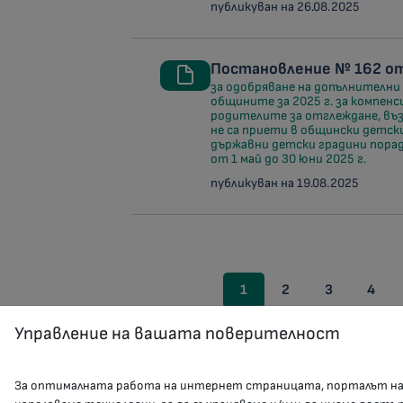
публикуван на 26.08.2025
Постановление № 162 от 
за одобряване на допълнителн
общините за 2025 г. за компен
родителите за отглеждане, въз
не са приети в общински детски
държавни детски градини поради
от 1 май до 30 юни 2025 г.
публикуван на 19.08.2025
1
2
3
4
Управление на вашата поверителност
За оптималната работа на интернет страницата, порталът н