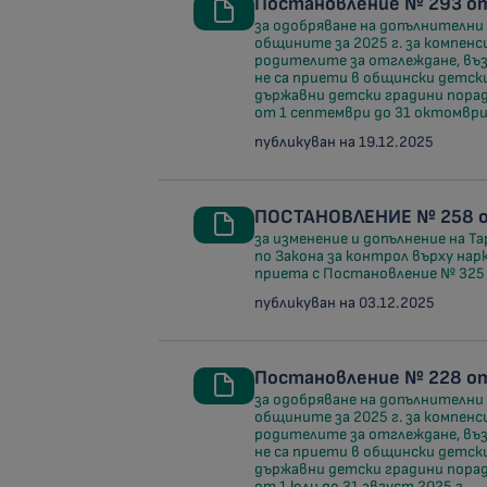
Постановление № 293 от 
за одобряване на допълнителн
общините за 2025 г. за компен
родителите за отглеждане, въз
не са приети в общински детски
държавни детски градини поради
от 1 септември до 31 октомври 
публикуван на 19.12.2025
ПОСТАНОВЛЕНИЕ № 258 от
за изменение и допълнение на Т
по Закона за контрол върху на
приета с Постановление № 325 
публикуван на 03.12.2025
Постановление № 228 от
за одобряване на допълнителн
общините за 2025 г. за компен
родителите за отглеждане, въз
не са приети в общински детски
държавни детски градини поради
от 1 юли до 31 август 2025 г.