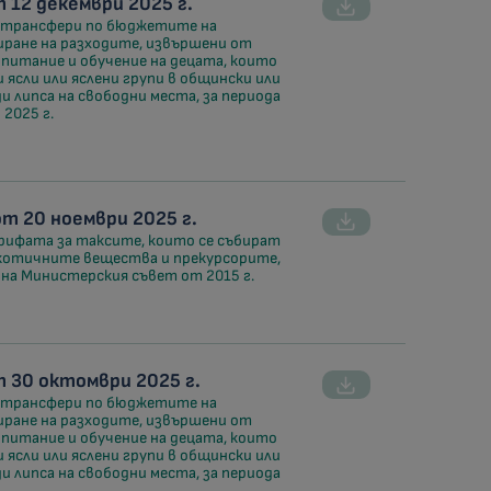
12 декември 2025 г.
и трансфери по бюджетите на
сиране на разходите, извършени от
питание и обучение на децата, които
 ясли или яслени групи в общински или
 липса на свободни места, за периода
2025 г.
 20 ноември 2025 г.
арифата за таксите, които се събират
ркотичните вещества и прекурсорите,
на Министерския съвет от 2015 г.
 30 октомври 2025 г.
и трансфери по бюджетите на
сиране на разходите, извършени от
питание и обучение на децата, които
 ясли или яслени групи в общински или
 липса на свободни места, за периода