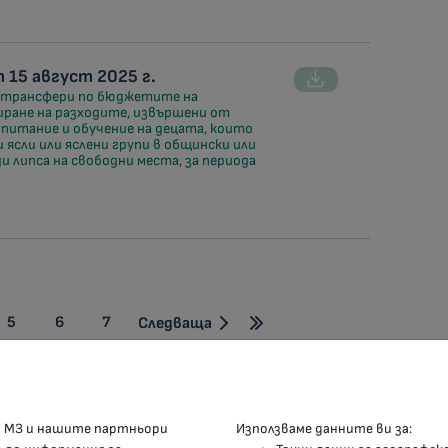
15 август 2025 г.
и трансфери по бюджетите на
сиране на разходите, извършени от
питание и обучение на децата, които
 ясли или яслени групи в общински или
 липса на свободни места, за периода
5
6
7
Следваща
КОНТАКТИ
М
а МЗ и нашите партньори
Използваме данните ви за: