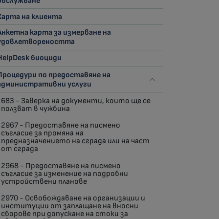
обслужване
Харта на клиента
Анкетна карта за измерване на
удовлетвореността
HelpDesk биоциди
Процедури по предоставяне на
административни услуги
683 - Заверка на документи, които ще се
ползват в чужбина
2967 - Предоставяне на писмено
съгласие за промяна на
предназначението на сграда или на част
от сграда
2968 - Предоставяне на писмено
съгласие за изменение на подробни
устройствени планове
2970 - Освобождаване на организации и
институции от заплащане на вносни
сборове при допускане на стоки за