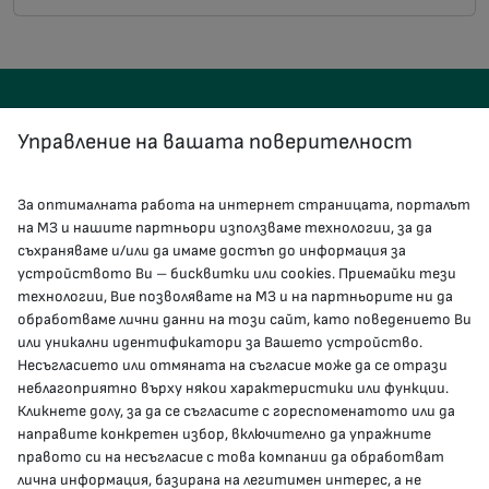
Управление на вашата поверителност
За оптималната работа на интернет страницата, порталът
КОНТАКТИ
на МЗ и нашите партньори използваме технологии, за да
съхраняваме и/или да имаме достъп до информация за
устройството Ви – бисквитки или cookies. Приемайки тези
гр.София, 1000, пл. „Света Неделя“ №5
технологии, Вие позволявате на МЗ и на партньорите ни да
обработваме лични данни на този сайт, като поведението Ви
delovodstvo@mh.government.bg
или уникални идентификатори за Вашето устройство.
Несъгласието или отмяната на съгласие може да се отрази
presscenter@mh.government.bg
неблагоприятно върху някои характеристики или функции.
Кликнете долу, за да се съгласите с гореспоменатото или да
направите конкретен избор, включително да упражните
МЗ В СОЦИАЛНИТЕ МРЕЖИ
правото си на несъгласие с това компании да обработват
лична информация, базирана на легитимен интерес, а не