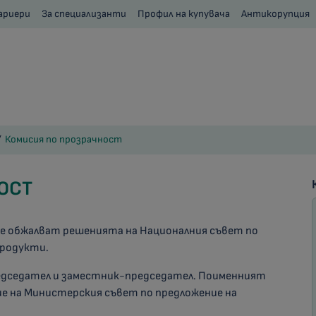
ариери
За специализанти
Профил на купувача
Антикорупция
Комисия по прозрачност
ОСТ
се обжалват решенията на Националния съвет по
продукти.
редседател и заместник-председател. Поименният
ие на Министерския съвет по предложение на