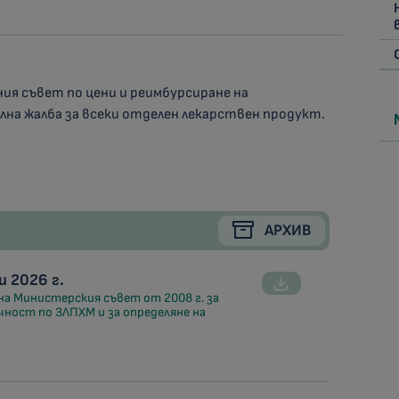
ия съвет по цени и реимбурсиране на
на жалба за всеки отделен лекарствен продукт.
АРХИВ
 2026 г.
на Министерския съвет от 2008 г. за
чност по ЗЛПХМ и за определяне на