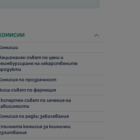
КОМИСИИ
Комисии
Национален съвет по цени и
реимбурсиране на лекарствените
продукти
Комисия по прозрачност
Висш съвет по фармация
Експертен съвет по лечение на
зависимости
Комисия по редки заболявания
Етичната комисия за клинични
изпитвания