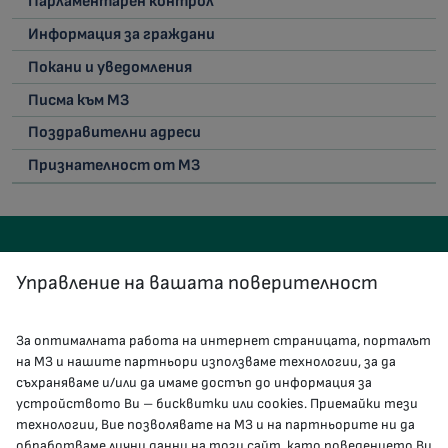
Парламентарен контрол
Информация за граждани
Покани и уведомления
Писма към МЗ
Поздравителни адреси
Признателност от МЗ
Управление на вашата поверителност
За оптималната работа на интернет страницата, порталът
КОНТАКТИ
на МЗ и нашите партньори използваме технологии, за да
съхраняваме и/или да имаме достъп до информация за
устройството Ви – бисквитки или cookies. Приемайки тези
гр.София, 1000, пл. „Света Неделя“ №5
технологии, Вие позволявате на МЗ и на партньорите ни да
обработваме лични данни на този сайт, като поведението Ви