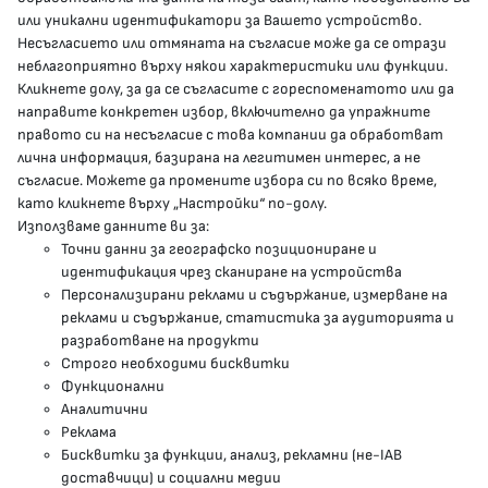
delovodstvo@mh.government.bg
или уникални идентификатори за Вашето устройство.
Несъгласието или отмяната на съгласие може да се отрази
presscenter@mh.government.bg
неблагоприятно върху някои характеристики или функции.
Кликнете долу, за да се съгласите с гореспоменатото или да
направите конкретен избор, включително да упражните
МЗ В СОЦИАЛНИТЕ МРЕЖИ
правото си на несъгласие с това компании да обработват
лична информация, базирана на легитимен интерес, а не
Facebook страница
съгласие. Можете да промените избора си по всяко време,
като кликнете върху „Настройки“ по-долу.
Instragram профил
Използваме данните ви за:
Точни данни за географско позициониране и
YouTube канал
идентификация чрез сканиране на устройства
Персонализирани реклами и съдържание, измерване на
Threads профил
реклами и съдържание, статистика за аудиторията и
разработване на продукти
Строго необходими бисквитки
Карта на сайта
Функционални
Аналитични
Бисквитки
Реклама
Бисквитки за функции, анализ, рекламни (не-IAB
Условия за използване
доставчици) и социални медии