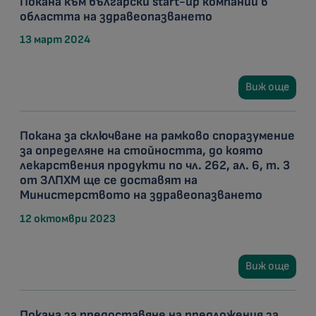
Покана към български start-up компании в
областта на здравеопазването
13 март 2024
Виж още
Покана за сключване на рамковo споразумениe
за определяне на стойността, до която
лекарствения продукти по чл. 262, ал. 6, т. 3
от ЗЛПХМ ще се доставят на
Министерството на здравеопазването
12 октомври 2023
Виж още
Покана за предоставяне на предложения за