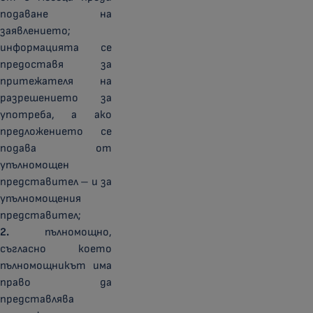
подаване на
заявлението;
информацията се
предоставя за
притежателя на
разрешението за
употреба, а ако
предложението се
подава от
упълномощен
представител – и за
упълномощения
представител;
2.
пълномощно,
съгласно което
пълномощникът има
право да
представлява