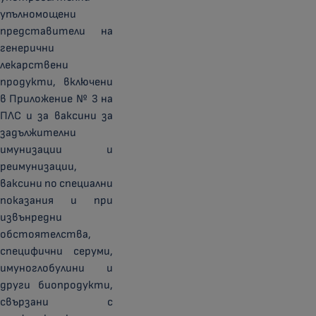
упълномощени
представители на
генерични
лекарствени
продукти, включени
в Приложение № 3 на
ПЛС и за ваксини за
задължителни
имунизации и
реимунизации,
ваксини по специални
показания и при
извънредни
обстоятелства,
специфични серуми,
имуноглобулини и
други биопродукти,
свързани с