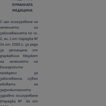
ХУМАННАТА
МЕДИЦИНА
С цел осигуряване на
лечението на
заболяванията по чл.
2, ал. 1 от Наредба №
34 от 2005 г. за реда
за заплащане от
държавния бюджет
на лечението на
българските
граждани за
заболявания, извън
обхвата на
задължителното
здравно осигуряване
(Наредба № 34 от