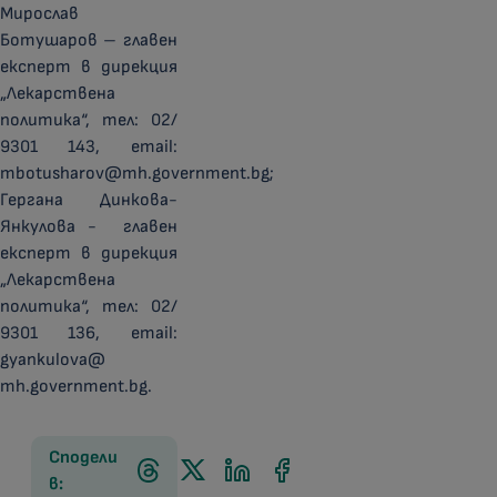
Мирослав
Ботушаров – главен
експерт в дирекция
„Лекарствена
политика“, тел: 02/
9301 143, email:
mbotusharov@mh.government.bg
;
Гергана Динкова-
Янкулова - главен
експерт в дирекция
„Лекарствена
политика“, тел: 02/
9301 136, email:
gyankulova@
mh.government.bg.
Сподели
в: