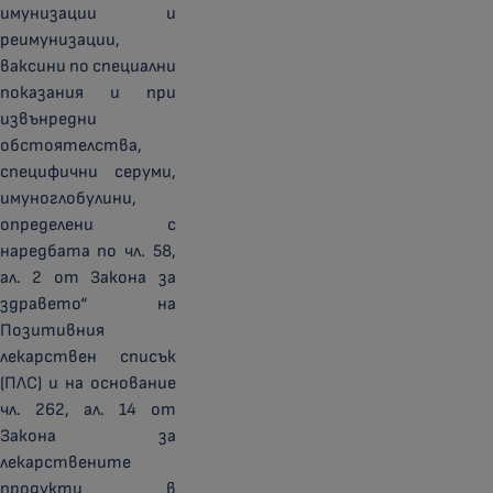
имунизации и
реимунизации,
ваксини по специални
показания и при
извънредни
обстоятелства,
специфични серуми,
имуноглобулини,
определени с
наредбата по чл. 58,
ал. 2 от Закона за
здравето“ на
Позитивния
лекарствен списък
(ПЛС) и на основание
чл. 262, ал. 14 от
Закона за
лекарствените
продукти в