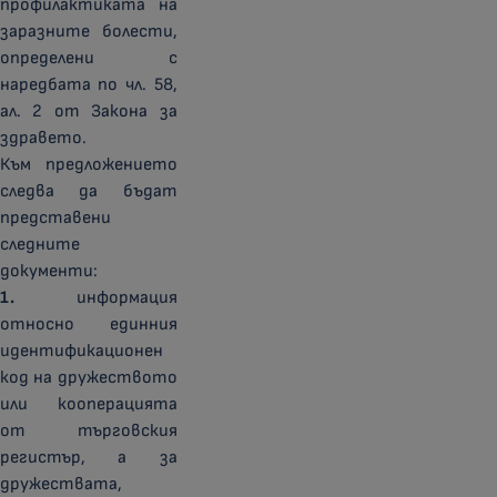
профилактиката на
заразните болести,
определени с
наредбата по чл. 58,
ал. 2 от Закона за
здравето.
Към предложението
следва да бъдат
представени
следните
документи:
1.
информация
относно единния
идентификационен
код на дружеството
или кооперацията
от търговския
регистър, а за
дружествата,