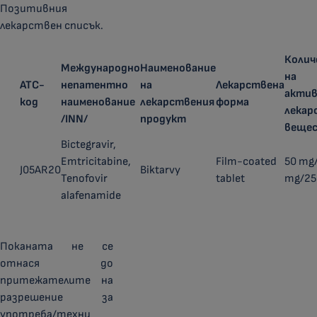
Позитивния
лекарствен списък.
Колич
Международно
Наименование
на
ATC-
непатентно
на
Лекарствена
акти
код
наименование
лекарствения
форма
лекар
/INN/
продукт
веще
Bictegravir,
Emtricitabine,
Film-coated
50 mg
J05AR20
Biktarvy
Tenofovir
tablet
mg/25
alafenamide
Поканата не се
отнася до
притежателите на
разрешение за
употреба/техни