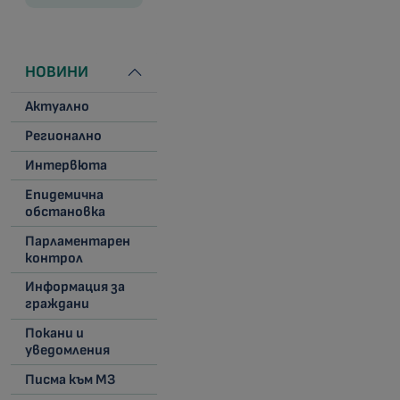
НОВИНИ
Актуално
Регионално
Интервюта
Епидемична
обстановка
Парламентарен
контрол
Информация за
граждани
Покани и
уведомления
Писма към МЗ