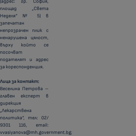
(адрес: гр. София,
площад „Света
Неделя“ № 5) в
запечатан
непрозрачен плик с
ненарушена цялост,
върху който се
посочват
подателят и адрес
за кореспонденция.
Лица за контакт:
Веселина Петрова –
главен експерт в
дирекция
„Лекарствена
политика“, тел: 02/
9301 116, email:
vvasiyanova@mh.government.bg;