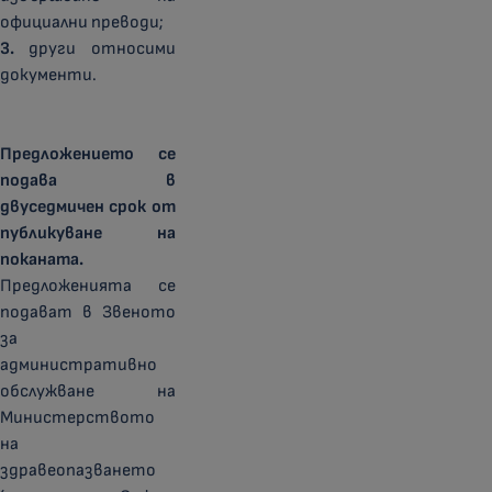
официални преводи;
3.
други относими
документи.
Предложението се
подава в
двуседмичен срок от
публикуване на
поканата.
Предложенията се
подават в Звеното
за
административно
обслужване на
Министерството
на
здравеопазването