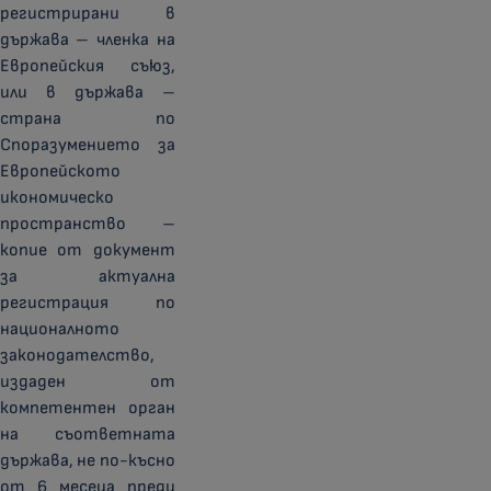
регистрирани в
държава – членка на
Европейския съюз,
или в държава –
страна по
Споразумението за
Европейското
икономическо
пространство –
копие от документ
за актуална
регистрация по
националното
законодателство,
издаден от
компетентен орган
на съответната
държава, не по-късно
от 6 месеца преди