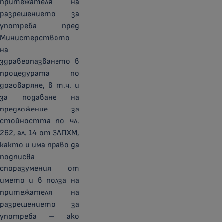
притежателя на
разрешението за
употреба пред
Министерството
на
здравеопазването в
процедурата по
договаряне, в т.ч. и
за подаване на
предложение за
стойността по чл.
262, ал. 14 от ЗЛПХМ,
както и има право да
подписва
споразумения от
името и в полза на
притежателя на
разрешението за
употреба – ако