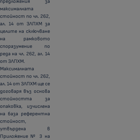
предложения за
максималната
стойност по чл. 262,
ал. 14 от ЗЛПХМ за
целите на сключване
на рамковото
споразумение по
реда на чл. 262, ал. 14
от ЗЛПХМ.
Максималната
стойност по чл. 262,
ал. 14 от ЗЛПХМ ще се
договаря въз основа
стойността за
опаковка, изчислена
на база референтна
стойност,
утвърдена в
Приложение № 3 на