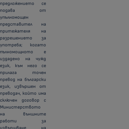
предложението се
подава от
упълномощен
представител на
притежателя на
разрешението за
употреба; когато
пълномощното е
издадено на чужд
език, към него се
прилага точен
превод на български
език, извършен от
преводач, който има
сключен договор с
Министерството
на външните
работи за
извършване на