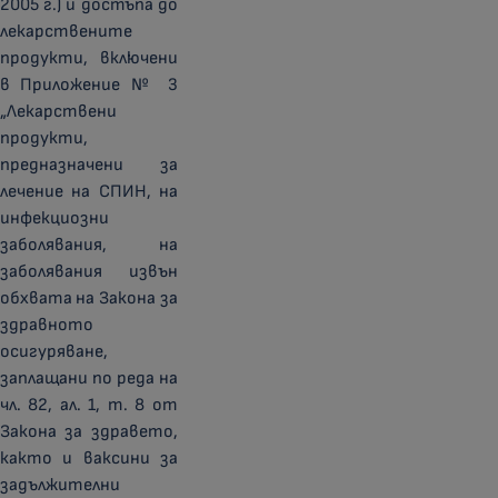
2005 г.) и достъпа до
лекарствените
продукти, включени
в Приложение № 3
„Лекарствени
продукти,
предназначени за
лечение на СПИН, на
инфекциозни
заболявания, на
заболявания извън
обхвата на Закона за
здравното
осигуряване,
заплащани по реда на
чл. 82, ал. 1, т. 8 от
Закона за здравето,
както и ваксини за
задължителни