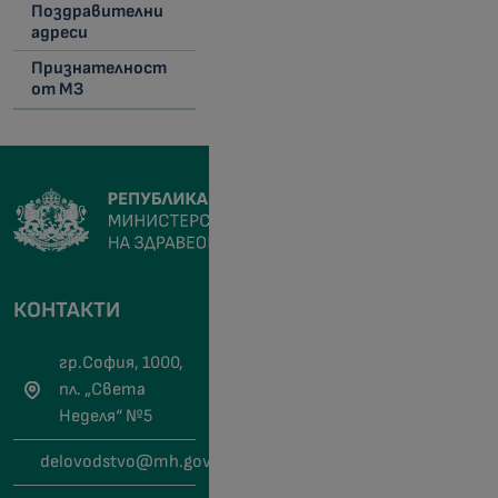
Поздравителни
адреси
Признателност
от МЗ
КОНТАКТИ
гр.София, 1000,
пл. „Света
Неделя“ №5
delovodstvo@mh.government.bg