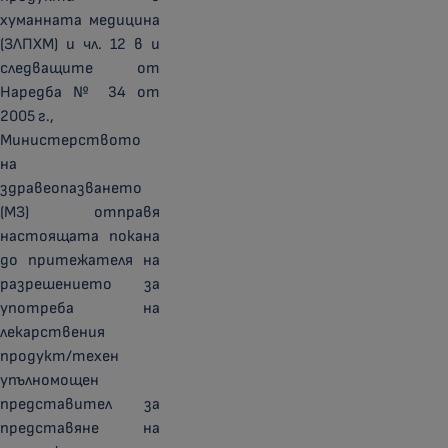
хуманната медицина
(ЗЛПХМ) и чл. 12 в и
следващите от
Наредба № 34 от
2005 г.,
Министерството
на
здравеопазването
(МЗ) отправя
настоящата покана
до притежателя на
разрешението за
употреба на
лекарствения
продукт/техен
упълномощен
представител за
представяне на