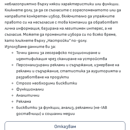
неблагоприятно върху някои характеристики или функции.
Кликнете долу, за да се съгласите с гореспоменатото или да
направите конкретен избор, включително да упражните
МЗ В СОЦИАЛНИТЕ МРЕЖИ
правото си на несъгласие с това компании да обработват
лична информация, базирана на легитимен интерес, а не
Facebook страница
съгласие. Можете да промените избора си по всяко време,
като кликнете върху „Настройки“ по-долу.
Instragram профил
Използваме данните ви за:
Точни данни за географско позициониране и
YouTube канал
идентификация чрез сканиране на устройства
Персонализирани реклами и съдържание, измерване на
Threads профил
реклами и съдържание, статистика за аудиторията и
разработване на продукти
Строго необходими бисквитки
Карта на сайта
Функционални
Аналитични
Бисквитки
Реклама
Бисквитки за функции, анализ, рекламни (не-IAB
Условия за използване
доставчици) и социални медии
Поверителност
Отказвам