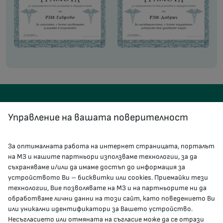
Управление на вашата поверителност
За оптималната работа на интернет страницата, порталът
КОНТАКТИ
на МЗ и нашите партньори използваме технологии, за да
съхраняваме и/или да имаме достъп до информация за
устройството Ви – бисквитки или cookies. Приемайки тези
гр.София, 1000, пл. „Света Неделя“ №5
технологии, Вие позволявате на МЗ и на партньорите ни да
обработваме лични данни на този сайт, като поведението Ви
delovodstvo@mh.government.bg
или уникални идентификатори за Вашето устройство.
Несъгласието или отмяната на съгласие може да се отрази
presscenter@mh.government.bg