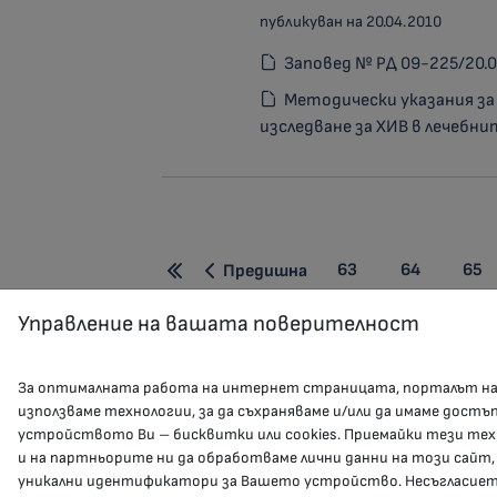
публикуван на 20.04.2010
Заповед № РД 09-225/20.0
Методически указания за
изследване за ХИВ в лечебни
63
64
65
Предишна
Управление на вашата поверителност
За оптималната работа на интернет страницата, порталът н
използваме технологии, за да съхраняваме и/или да имаме достъ
устройството Ви – бисквитки или cookies. Приемайки тези тех
и на партньорите ни да обработваме лични данни на този сайт,
уникални идентификатори за Вашето устройство. Несъгласието