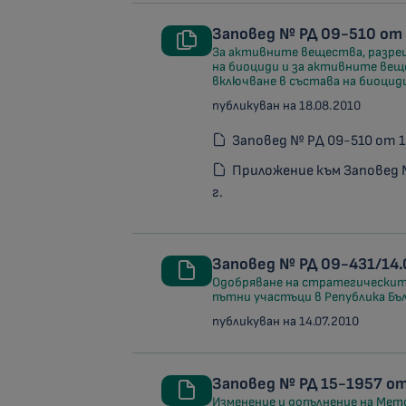
Заповед № РД 09-510 от 
За активните вещества, разреш
на биоциди и за активните веще
включване в състава на биоциди
публикуван на 18.08.2010
Заповед № РД 09-510 от 1
Приложение към Заповед 
г.
Заповед № РД 09-431/14.0
Одобряване на стратегическите
пътни участъци в Република Бъ
публикуван на 14.07.2010
Заповед № РД 15-1957 от
Изменение и допълнение на Мето