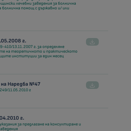
щински лечебни заведения за болнична
а болнична помощ с държавно и/ или
05.2008 г.
-410/13.11.2007 г. за определяне
те на теоретичното и практическото
ащите институции за един месец
 на Наредба №47
49/11.05.2010 г
04.2010 г.
казания за предлагане на консултиране и
заведения