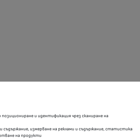
З В СОЦИАЛНИТЕ МРЕЖИ
о позициониране и идентификация чрез сканиране на
Facebook страница
 и съдържание, измерване на реклами и съдържание, статистика
Instragram профил
отване на продукти