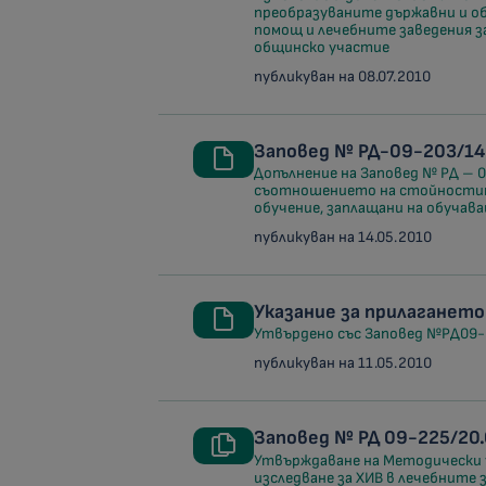
преобразуваните държавни и об
помощ и лечебните заведения з
общинско участие
публикуван на 08.07.2010
Заповед № РД-09-203/14.
Допълнение на Заповед № РД – 09
съотношението на стойности
обучение, заплащани на обучав
публикуван на 14.05.2010
Указание за прилагането
Утвърдено със Заповед №РД09-2
публикуван на 11.05.2010
Заповед № РД 09-225/20.
Утвърждаване на Методически у
изследване за ХИВ в лечебните 