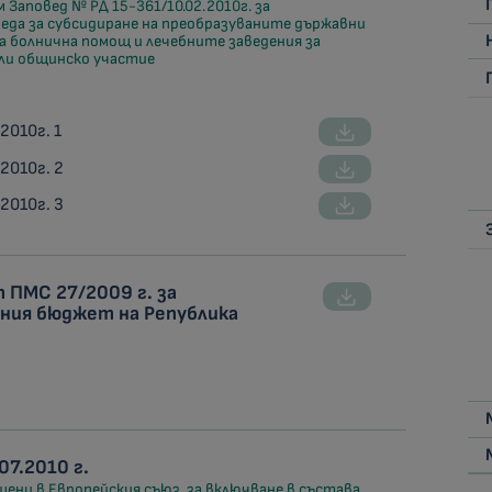
Заповед № РД 15-361/10.02.2010г. за
еда за субсидиране на преобразуваните държавни
а болнична помощ и лечебните заведения за
или общинско участие
2010г. 1
2010г. 2
2010г. 3
от ПМС 27/2009 г. за
ния бюджет на Република
07.2010 г.
ени в Европейския съюз, за включване в състава