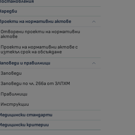
Постановления
Наредби
Проекти на нормативни актове
Отворени проекти на нормативни
актове
Проекти на нормативни актове с
изтекъл срок на обсъждане
Заповеди и правилници
Заповеди
Заповеди по чл. 266а от ЗЛПХМ
Правилници
Инструкции
Медицински стандарти
Медицински критерии