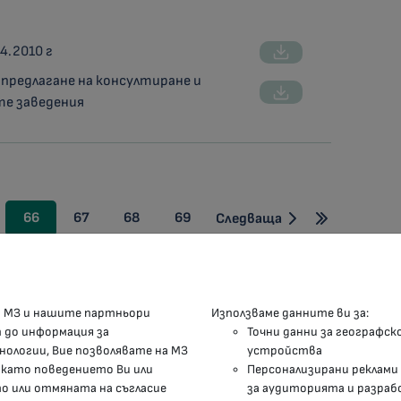
4.2010 г
 предлагане на консултиране и
те заведения
66
67
68
69
Следваща
КОНТАКТИ
М
а МЗ и нашите партньори
Използваме данните ви за:
п до информация за
Точни данни за географск
гр.София, 1000, пл. „Света Неделя“ №5
нологии, Вие позволявате на МЗ
устройства
 като поведението Ви или
Персонализирани реклами
delovodstvo@mh.government.bg
 или отмяната на съгласие
за аудиторията и разраб