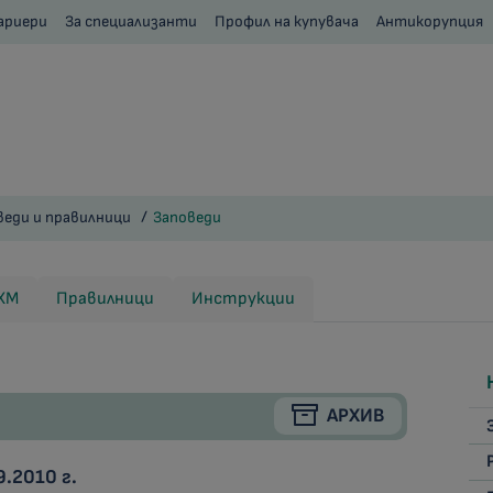
ариери
За специализанти
Профил на купувача
Антикорупция
веди и правилници
Заповеди
ПХМ
Правилници
Инструкции
АРХИВ
.2010 г.