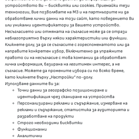
устройството Ви – бисквитки или cookies. Приемайки тези
гр.София, 1000, пл. „Света Неделя“ №5
технологии, Вие позволявате на МЗ и на партньорите ни да
обработваме лични данни на този сайт, като поведението Ви
delovodstvo@mh.government.bg
или уникални идентификатори за Вашето устройство.
Несъгласието или отмяната на съгласие може да се отрази
presscenter@mh.government.bg
неблагоприятно върху някои характеристики или функции.
Кликнете долу, за да се съгласите с гореспоменатото или да
направите конкретен избор, включително да упражните
МЗ В СОЦИАЛНИТЕ МРЕЖИ
правото си на несъгласие с това компании да обработват
лична информация, базирана на легитимен интерес, а не
Facebook страница
съгласие. Можете да промените избора си по всяко време,
като кликнете върху „Настройки“ по-долу.
Instragram профил
Използваме данните ви за:
Точни данни за географско позициониране и
YouTube канал
идентификация чрез сканиране на устройства
Персонализирани реклами и съдържание, измерване на
Threads профил
реклами и съдържание, статистика за аудиторията и
разработване на продукти
Строго необходими бисквитки
Карта на сайта
Функционални
Аналитични
Бисквитки