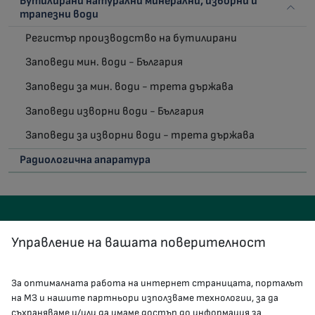
Бутилирани натурални минерални, изворни и
трапезни води
Регистър производство на бутилирани
Заповеди мин. води - България
Заповеди за мин. води - трета държава
Заповеди изворни води - България
Заповеди за изворни води - трета държава
Радиологична апаратура
Управление на вашата поверителност
За оптималната работа на интернет страницата, порталът
КОНТАКТИ
на МЗ и нашите партньори използваме технологии, за да
съхраняваме и/или да имаме достъп до информация за