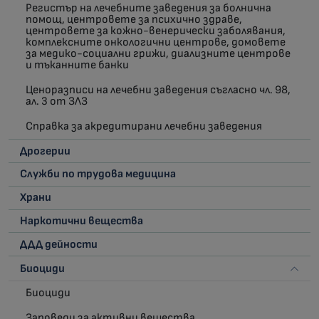
Регистър на лечебните заведения за болнична
помощ, центровете за психично здраве,
центровете за кожно-венерически заболявания,
комплексните онкологични центрове, домовете
за медико-социални грижи, диализните центрове
и тъканните банки
Ценоразписи на лечебни заведения съгласно чл. 98,
ал. 3 от ЗЛЗ
Справка за акредитирани лечебни заведения
Дрогерии
Служби по трудова медицина
Храни
Наркотични вещества
ДДД дейности
Биоциди
Биоциди
Заповеди за активни вещества