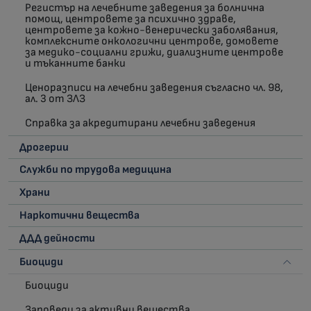
Регистър на лечебните заведения за болнична
помощ, центровете за психично здраве,
центровете за кожно-венерически заболявания,
комплексните онкологични центрове, домовете
за медико-социални грижи, диализните центрове
и тъканните банки
Ценоразписи на лечебни заведения съгласно чл. 98,
ал. 3 от ЗЛЗ
Справка за акредитирани лечебни заведения
Дрогерии
Служби по трудова медицина
Храни
Наркотични вещества
ДДД дейности
Биоциди
Биоциди
Заповеди за активни вещества