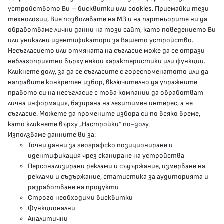
устройството Ви – бисквитки или cookies. Приемайки тези
гр.София, 1000, пл. „Света Неделя“ №5
технологии, Вие позволявате на МЗ и на партньорите ни да
обработваме лични данни на този сайт, като поведението Ви
delovodstvo@mh.government.bg
или уникални идентификатори за Вашето устройство.
Несъгласието или отмяната на съгласие може да се отрази
presscenter@mh.government.bg
неблагоприятно върху някои характеристики или функции.
Кликнете долу, за да се съгласите с гореспоменатото или да
направите конкретен избор, включително да упражните
МЗ В СОЦИАЛНИТЕ МРЕЖИ
правото си на несъгласие с това компании да обработват
лична информация, базирана на легитимен интерес, а не
Facebook страница
съгласие. Можете да промените избора си по всяко време,
като кликнете върху „Настройки“ по-долу.
Instragram профил
Използваме данните ви за:
Точни данни за географско позициониране и
YouTube канал
идентификация чрез сканиране на устройства
Персонализирани реклами и съдържание, измерване на
Threads профил
реклами и съдържание, статистика за аудиторията и
разработване на продукти
Строго необходими бисквитки
Карта на сайта
Функционални
Аналитични
Бисквитки