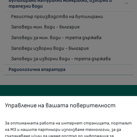
Бутилирани натурални минерални, изворни и
трапезни води
Регистър производство на бутилирани
Заповеди мин. води - България
Заповеди за мин. води - трета държава
Заповеди изворни води - България
Заповеди за изворни води - трета държава
Радиологична апаратура
Управление на вашата поверителност
За оптималната работа на интернет страницата, порталът
КОНТАКТИ
на МЗ и нашите партньори използваме технологии, за да
съхраняваме и/или да имаме достъп до информация за