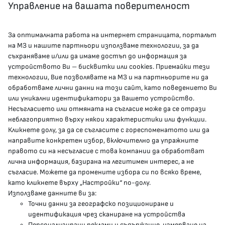
Управление на вашата поверителност
За оптималната работа на интернет страницата, порталът
КОНТАКТИ
на МЗ и нашите партньори използваме технологии, за да
съхраняваме и/или да имаме достъп до информация за
устройството Ви – бисквитки или cookies. Приемайки тези
гр.София, 1000, пл. „Света Неделя“ №5
технологии, Вие позволявате на МЗ и на партньорите ни да
обработваме лични данни на този сайт, като поведението Ви
delovodstvo@mh.government.bg
или уникални идентификатори за Вашето устройство.
Несъгласието или отмяната на съгласие може да се отрази
presscenter@mh.government.bg
неблагоприятно върху някои характеристики или функции.
Кликнете долу, за да се съгласите с гореспоменатото или да
направите конкретен избор, включително да упражните
МЗ В СОЦИАЛНИТЕ МРЕЖИ
правото си на несъгласие с това компании да обработват
лична информация, базирана на легитимен интерес, а не
Facebook страница
съгласие. Можете да промените избора си по всяко време,
като кликнете върху „Настройки“ по-долу.
Instragram профил
Използваме данните ви за:
Точни данни за географско позициониране и
YouTube канал
идентификация чрез сканиране на устройства
Персонализирани реклами и съдържание, измерване на