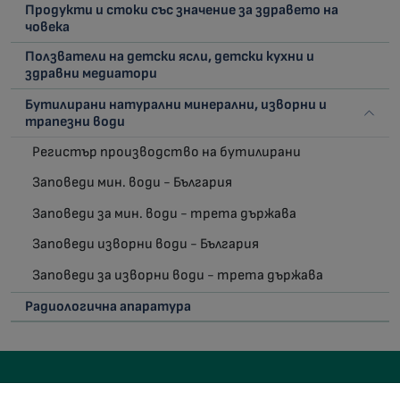
Продукти и стоки със значение за здравето на
човека
Ползватели на детски ясли, детски кухни и
здравни медиатори
Бутилирани натурални минерални, изворни и
трапезни води
Регистър производство на бутилирани
Заповеди мин. води - България
Заповеди за мин. води - трета държава
Заповеди изворни води - България
Заповеди за изворни води - трета държава
Радиологична апаратура