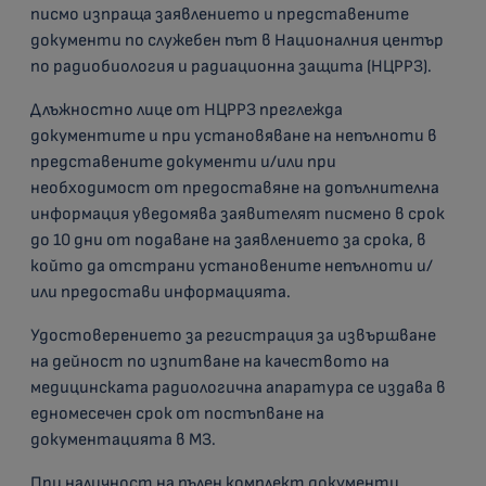
писмо изпраща заявлението и представените
документи по служебен път в Националния център
по радиобиология и радиационна защита (НЦРРЗ).
Длъжностно лице от НЦРРЗ преглежда
документите и при установяване на непълноти в
представените документи и/или при
необходимост от предоставяне на допълнителна
информация уведомява заявителят писмено в срок
до 10 дни от подаване на заявлението за срока, в
който да отстрани установените непълноти и/
или предостави информацията.
Удостоверението за регистрация за извършване
на дейност по изпитване на качеството на
медицинската радиологична апаратура се издава в
едномесечен срок от постъпване на
документацията в МЗ.
При наличност на пълен комплект документи