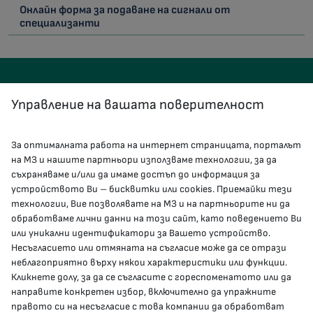
Онлайн форма за подаване на сигнали от
специализанти
Управление на вашата поверителност
За оптималната работа на интернет страницата, порталът
КОНТАКТИ
на МЗ и нашите партньори използваме технологии, за да
съхраняваме и/или да имаме достъп до информация за
устройството Ви – бисквитки или cookies. Приемайки тези
гр.София, 1000, пл. „Света Неделя“ №5
технологии, Вие позволявате на МЗ и на партньорите ни да
обработваме лични данни на този сайт, като поведението Ви
delovodstvo@mh.government.bg
или уникални идентификатори за Вашето устройство.
Несъгласието или отмяната на съгласие може да се отрази
presscenter@mh.government.bg
неблагоприятно върху някои характеристики или функции.
Кликнете долу, за да се съгласите с гореспоменатото или да
направите конкретен избор, включително да упражните
МЗ В СОЦИАЛНИТЕ МРЕЖИ
правото си на несъгласие с това компании да обработват