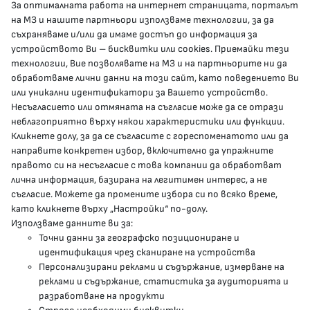
За оптималната работа на интернет страницата, порталът
КОНТАКТИ
на МЗ и нашите партньори използваме технологии, за да
съхраняваме и/или да имаме достъп до информация за
устройството Ви – бисквитки или cookies. Приемайки тези
гр.София, 1000, пл. „Света Неделя“ №5
технологии, Вие позволявате на МЗ и на партньорите ни да
обработваме лични данни на този сайт, като поведението Ви
delovodstvo@mh.government.bg
или уникални идентификатори за Вашето устройство.
Несъгласието или отмяната на съгласие може да се отрази
presscenter@mh.government.bg
неблагоприятно върху някои характеристики или функции.
Кликнете долу, за да се съгласите с гореспоменатото или да
направите конкретен избор, включително да упражните
МЗ В СОЦИАЛНИТЕ МРЕЖИ
правото си на несъгласие с това компании да обработват
лична информация, базирана на легитимен интерес, а не
Facebook страница
съгласие. Можете да промените избора си по всяко време,
като кликнете върху „Настройки“ по-долу.
Instragram профил
Използваме данните ви за:
Точни данни за географско позициониране и
YouTube канал
идентификация чрез сканиране на устройства
Персонализирани реклами и съдържание, измерване на
Threads профил
реклами и съдържание, статистика за аудиторията и
разработване на продукти