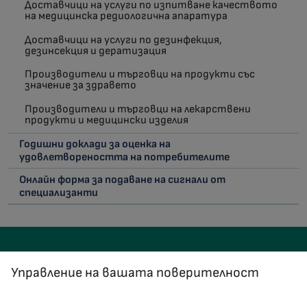
Доставчици на услуги по изпитване качеството
на медицинска редиологична апаратура
Доставчици на услуги по дезинфекция,
дезинсекция и дератизация
Производители и търговци на продукти със
значение за здравето
Производители и търговци на лекарствени
продукти и медицински изделия
Годишни доклади за оценка на
удовлетвореността на потребителите
Онлайн форма за подаване на сигнали от
специализанти
Управление на вашата поверителност