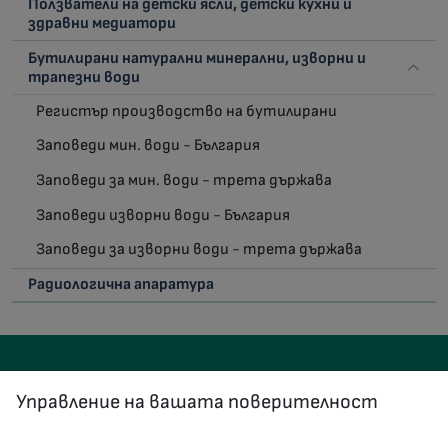
Ползватели на детски ясли, детски кухни и
здравни медиатори
Бутилирани натурални минерални, изворни и
трапезни води
Регистър производство на бутилирани
Заповеди мин. води - България
Заповеди за мин. води - трета държава
Заповеди изворни води - България
Заповеди за изворни води - трета държава
Радиологична апаратура
Управление на вашата поверителност