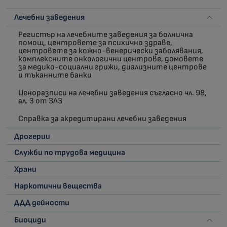
Лечебни заведения
Регистър на лечебните заведения за болнична
помощ, центровете за психично здраве,
центровете за кожно-венерически заболявания,
комплексните онкологични центрове, домовете
за медико-социални грижи, диализните центрове
и тъканните банки
Ценоразписи на лечебни заведения съгласно чл. 98,
ал. 3 от ЗЛЗ
Справка за акредитирани лечебни заведения
Дрогерии
Служби по трудова медицина
Храни
Наркотични вещества
ДДД дейности
Биоциди