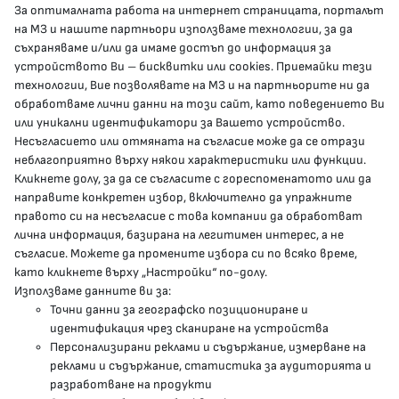
За оптималната работа на интернет страницата, порталът
КОНТАКТИ
на МЗ и нашите партньори използваме технологии, за да
съхраняваме и/или да имаме достъп до информация за
устройството Ви – бисквитки или cookies. Приемайки тези
гр.София, 1000, пл. „Света Неделя“ №5
технологии, Вие позволявате на МЗ и на партньорите ни да
обработваме лични данни на този сайт, като поведението Ви
delovodstvo@mh.government.bg
или уникални идентификатори за Вашето устройство.
Несъгласието или отмяната на съгласие може да се отрази
presscenter@mh.government.bg
неблагоприятно върху някои характеристики или функции.
Кликнете долу, за да се съгласите с гореспоменатото или да
направите конкретен избор, включително да упражните
МЗ В СОЦИАЛНИТЕ МРЕЖИ
правото си на несъгласие с това компании да обработват
лична информация, базирана на легитимен интерес, а не
Facebook страница
съгласие. Можете да промените избора си по всяко време,
като кликнете върху „Настройки“ по-долу.
Instragram профил
Използваме данните ви за:
Точни данни за географско позициониране и
YouTube канал
идентификация чрез сканиране на устройства
Персонализирани реклами и съдържание, измерване на
Threads профил
реклами и съдържание, статистика за аудиторията и
разработване на продукти