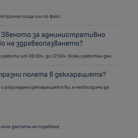
ектронна поща или по факс.
а Звеното за административно
о на здравеопазването?
аботи от 09:00ч. до 17:30ч. всеки работен ден.
 празни полета в декларацията?
и разгледана декларацията Ви, е необходимо да
очило датата на подаване;