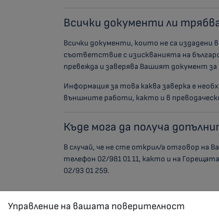
Всички документи ли трябва
Всички документи, които не са издадени в
съответствие с изискванията на българ
превежда и заверява Вашият документ за
Информация за това каква заверка е нео
външните работи, както и в преводаческ
Къде мога да получа допълн
В случай, че не сте открил/а отговор на В
телефон 02/981 01 11, както и на Горещата 
02/93 01 259.
Управление на вашата поверителност