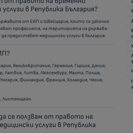
ат от правото на временно
услуги в Република България?
държавите от ЕИП и Швейцария, които са законно
няват професията, на територията на държава-
 да предоставят медицински услуги в България.
ИП?
гария, Великобритания, Германия, Гърция, Дания,
р, Латвия, Литва, Люксембург, Малта, Полша,
Унгария, Финландия, Франция, Холандия, Чехия,
я, Лихтенщайн.
 да се ползвам от правото на
едицински услуги в Република