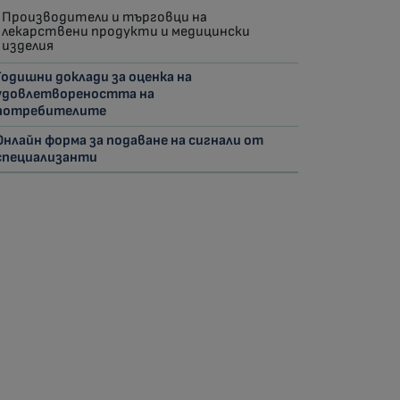
Производители и търговци на
лекарствени продукти и медицински
изделия
Годишни доклади за оценка на
удовлетвореността на
потребителите
Онлайн форма за подаване на сигнали от
специализанти