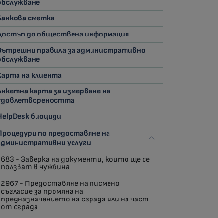
обслужване
Банкова сметка
Достъп до обществена информация
Вътрешни правила за административно
обслужване
Харта на клиента
Анкетна карта за измерване на
удовлетвореността
HelpDesk биоциди
Процедури по предоставяне на
административни услуги
683 - Заверка на документи, които ще се
ползват в чужбина
2967 - Предоставяне на писмено
съгласие за промяна на
предназначението на сграда или на част
от сграда