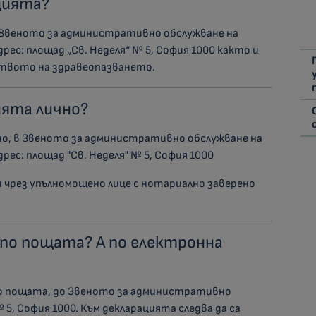
цията?
 в Звеното за административно обслужване на
ес: площад „Св. Неделя“ № 5, София 1000 както и
вото на здравеопазването.
ията лично?
но, в Звеното за административно обслужване на
ес: площад "Св. Неделя" № 5, София 1000
 чрез упълномощено лице с нотариално заверено
 по пощата? А по електронна
по пощата, до Звеното за административно
№ 5, София 1000. Към декларацията следва да са