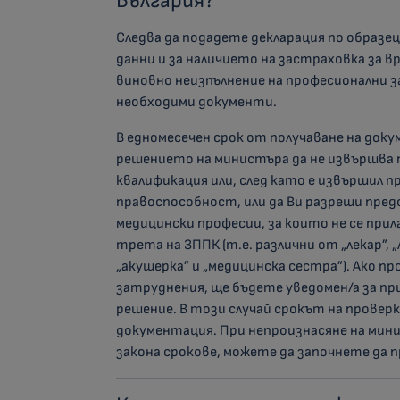
България?
Следва да подадете декларация по образе
данни и за наличието на застраховка за 
виновно неизпълнение на професионални з
необходими документи.
В едномесечен срок от получаване на док
решението на министъра да не извършва 
квалификация или, след като е извършил п
правоспособност, или да Ви разреши пред
медицински професии, за които не се при
трета на ЗППК (т.е. различни от „лекар”, 
„акушерка” и „медицинска сестра”). Ако 
затруднения, ще бъдете уведомен/а за при
решение. В този случай срокът на провер
документация. При непроизнасяне на мин
закона срокове, можете да започнете да