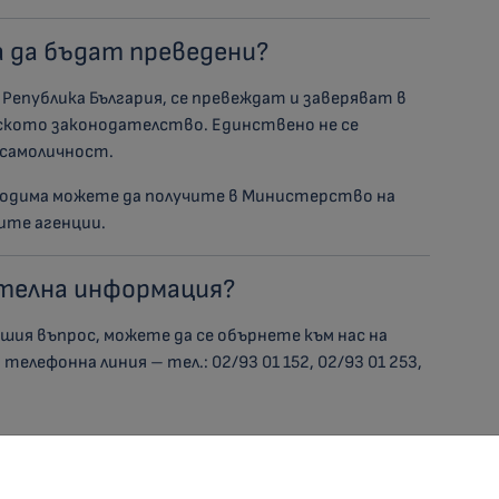
 да бъдат преведени?
 Република България, се превеждат и заверяват в
ското законодателство. Единствено не се
 самоличност.
бходима можете да получите в Министерство на
ите агенции.
ителна информация?
ашия въпрос, можете да се обърнете към нас на
телефонна линия – тел.: 02/93 01 152, 02/93 01 253,