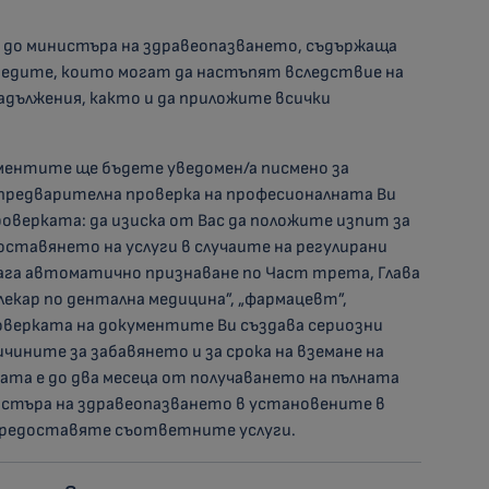
ц до министъра на здравеопазването, съдържаща
вредите, които могат да настъпят вследствие на
адължения, както и да приложите всички
ументите ще бъдете уведомен/а писмено за
предварителна проверка на професионалната Ви
роверката: да изиска от Вас да положите изпит за
оставянето на услуги в случаите на регулирани
лага автоматично признаване по Част трета, Глава
„лекар по дентална медицина”, „фармацевт”,
проверката на документите Ви създава сериозни
чините за забавянето и за срока на вземане на
ката е до два месеца от получаването на пълната
истъра на здравеопазването в установените в
 предоставяте съответните услуги.