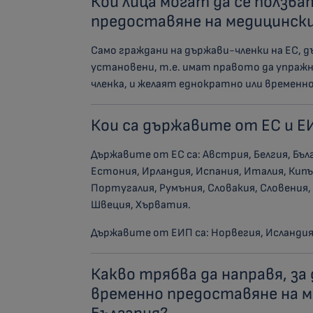
Кои лица могат да се ползв
предоставяне на медицински 
Само граждани на държави-членки на ЕС, 
установени, т.е. имат правото да упраж
членка, и желаят еднократно или временно
Кои са държавите от ЕС и Е
Държавите от ЕС са: Австрия, Белгия, Бъл
Естония, Ирландия, Испания, Италия, Кипъ
Португалия, Румъния, Словакия, Словения, 
Швеция, Хърватия.
Държавите от ЕИП са: Норвегия, Исланди
Какво трябва да направя, за
временно предоставяне на м