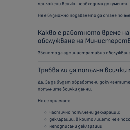
приложени всички необходими документи.
Не е възможно подаването да стане по ел
Какво е работното време н
обслужване на Министерств
Звеното за административно обслужване р
Трябва ли да попълня всички
Да. За да бъдат обработени документите 
попълните всички данни.
Не се приемат:
частично попълнени декларации;
декларации, в които лицето не е пос
неподписани декларации.