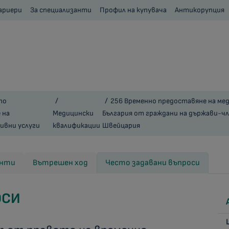
ариери
За специализанти
Профил на купувача
Антикорупция
по
256 Временно предоставяне на мед
 на
Медицински
България от граждани на държави-чл
вни услуги
квалификации
Швейцария
енти
Вътрешен ход
Често задавани въпроси
ОСИ