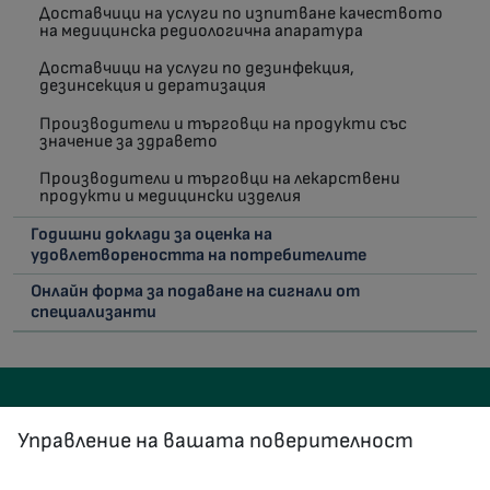
Доставчици на услуги по изпитване качеството
на медицинска редиологична апаратура
Доставчици на услуги по дезинфекция,
дезинсекция и дератизация
Производители и търговци на продукти със
значение за здравето
Производители и търговци на лекарствени
продукти и медицински изделия
Годишни доклади за оценка на
удовлетвореността на потребителите
Онлайн форма за подаване на сигнали от
специализанти
Управление на вашата поверителност