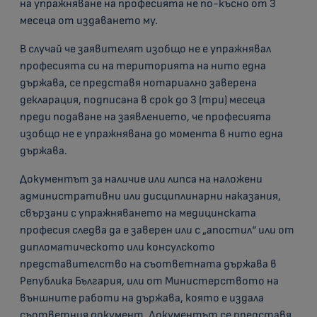
на упражняване на професията не по-късно от 3
месеца от издаването му.
В случай че заявителят изобщо не е упражнявал
професията си на територията на нито една
държава, се представя нотариално заверена
декларация, подписана в срок до 3 (три) месеца
преди подаване на заявлението, че професията
изобщо не е упражнявана до момента в нито една
държава.
Документът за наличие или липса на наложени
административни или дисциплинарни наказания,
свързани с упражняването на медицинската
професия следва да е заверен или с „апостил“ или от
дипломатическото или консулското
представителство на съответната държава в
Република България, или от Министерството на
външните работи на държава, която е издала
съответния документ. Документът се представя