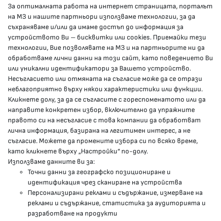
За оптималната работа на интернет страницата, порталът
КОНТАКТИ
на МЗ и нашите партньори използваме технологии, за да
съхраняваме и/или да имаме достъп до информация за
устройството Ви – бисквитки или cookies. Приемайки тези
гр.София, 1000, пл. „Света Неделя“ №5
технологии, Вие позволявате на МЗ и на партньорите ни да
обработваме лични данни на този сайт, като поведението Ви
delovodstvo@mh.government.bg
или уникални идентификатори за Вашето устройство.
Несъгласието или отмяната на съгласие може да се отрази
presscenter@mh.government.bg
неблагоприятно върху някои характеристики или функции.
Кликнете долу, за да се съгласите с гореспоменатото или да
направите конкретен избор, включително да упражните
МЗ В СОЦИАЛНИТЕ МРЕЖИ
правото си на несъгласие с това компании да обработват
лична информация, базирана на легитимен интерес, а не
Facebook страница
съгласие. Можете да промените избора си по всяко време,
като кликнете върху „Настройки“ по-долу.
Instragram профил
Използваме данните ви за:
Точни данни за географско позициониране и
YouTube канал
идентификация чрез сканиране на устройства
Персонализирани реклами и съдържание, измерване на
Threads профил
реклами и съдържание, статистика за аудиторията и
разработване на продукти