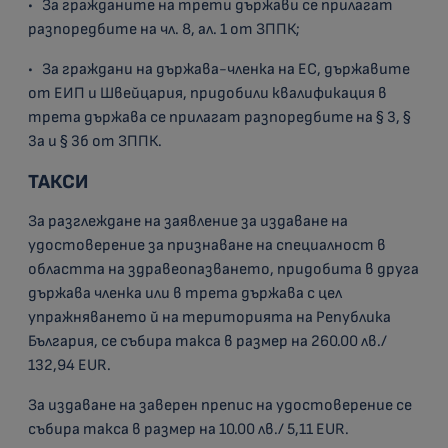
• За гражданите на трети държави се прилагат
разпоредбите на чл. 8, ал. 1 от ЗППК;
• За граждани на държава-членка на ЕС, държавите
от ЕИП и Швейцария, придобили квалификация в
трета държава се прилагат разпоредбите на § 3, §
3а и § 3б от ЗППК.
ТАКСИ
За разглеждане на заявление за издаване на
удостоверение за признаване на специалност в
областта на здравеопазването, придобита в друга
държава членка или в трета държава с цел
упражняването й на територията на Република
България, се събира такса в размер на 260.00 лв./
132,94 EUR.
За издаване на заверен препис на удостоверение се
събира такса в размер на 10.00 лв./ 5,11 EUR.