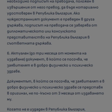
необходимо подписът на преводача, положен в
извършения от него превод, да бъде нотариално
удостоверен в Република България. Ако
чуждестранният документ е преведен в друга
държава, подписът на преводача се заверява от
дипломатическото или консулското
представителство на Република България в
съответната държава.
6. Актуален (до три месеца от момента на
издаване) документ, в който се посочва, че
заявителят е в добро физическо и психическо
здраве.
Документът, в който се посочва, че заявителят е в
добро физическо и психическо здраве се представя
в оригинал, не по-късно от 3 месеца от издаването
му.
Когато не е издаден в Република България,