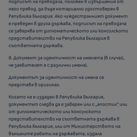
подписът на преводача, положен в извършения от
него превод, да бъде нотариално удостоверен в
Република България. Ако чуждестранният документ
е преведен в друга държава, подписът на преводача
се заверява от дипломатическото или консулското
представителство на Република България в
съответната държава.
8. Документ за идентичност на имената (в случай,
че заявителят е с различни имена).
Документът за идентичност на имена се
представя в оригинал.
Когато не е издаден в Република България,
документът следва да е заверен или с „апостил“ или
от дипломатическото или консулското
представителство на съответната държава в
Република България, или от Министерството на
външните работи на държавата, издала