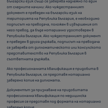
български език също се заверява надлежно по един
от следните начини: Ако чуждестранният
документ е преведен на български език на
територията на Република България, е необходимо
подписът на преводача, положен в извършения от
него превод, да бъде нотариално удостоверен в
Република България. Ако чуждестранният документ
е преведен в друга държава, подписът на преводача
се заверява от дипломатическото или консулското
представителство на Република България в
съответната държава.
Ако професионалната квалификация е придобита в
Република България, се представя нотариално
заверено копие на дипломата.
Документът за признаване на придобитата
професионална квалификация по медицинска
професия се представя под формата на нотариално
заверено копие.