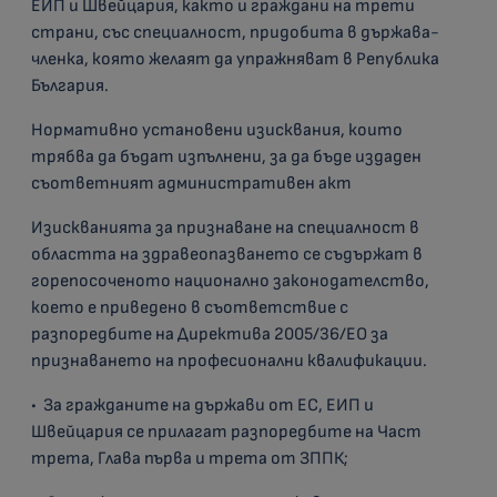
ЕИП и Швейцария, както и граждани на трети
страни, със специалност, придобита в държава-
членка, която желаят да упражняват в Република
България.
Нормативно установени изисквания, които
трябва да бъдат изпълнени, за да бъде издаден
съответният административен акт
Изискванията за признаване на специалност в
областта на здравеопазването се съдържат в
горепосоченото национално законодателство,
което е приведено в съответствие с
разпоредбите на Директива 2005/36/ЕО за
признаването на професионални квалификации.
• За гражданите на държави от ЕС, ЕИП и
Швейцария се прилагат разпоредбите на Част
трета, Глава първа и трета от ЗППК;