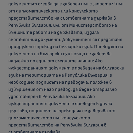
документът следва да е заверен или с „апостил“ или
от дипломатическото или консулското
представителство на съответната държава в
Република България, или от Министерството на
външните работи на държавата, издала
съответния документ. Документът се представя
придружен с превод на български език. Преводът на
документа на български език също се заверява
надлежно по един от следните начини: Ако
чуждестранният документ е преведен на български
език на територията на Република България, е
необходимо подписът на преводача, положен в
извършения от него превод, да бъде нотариално
удостоверен в Република България. Ако
чуждестранният документ е преведен в друга
държава, подписът на преводача се заверява от
дипломатическото или консулското
представителство на Република България в
съответната държава.