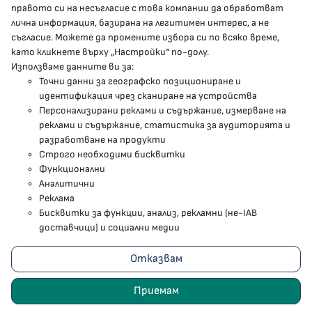
правото си на несъгласие с това компании да обработват
лична информация, базирана на легитимен интерес, а не
Facebook страница
съгласие. Можете да промените избора си по всяко време,
като кликнете върху „Настройки“ по-долу.
Instragram профил
Използваме данните ви за:
Точни данни за географско позициониране и
YouTube канал
идентификация чрез сканиране на устройства
Персонализирани реклами и съдържание, измерване на
Threads профил
реклами и съдържание, статистика за аудиторията и
разработване на продукти
Строго необходими бисквитки
Карта на сайта
Функционални
Аналитични
Бисквитки
Реклама
Бисквитки за функции, анализ, рекламни (не-IAB
Условия за използване
доставчици) и социални медии
Поверителност
Отказвам
2023 - 2026 © Министерство на здравеопазването
Приемам