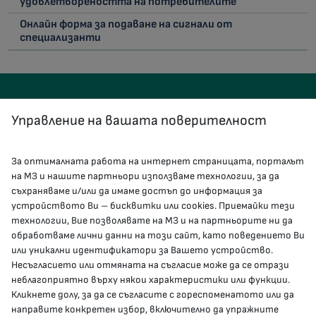
удовлетвореността на потребителите
Онлайн форма за подаване на сигнали от
специализанти
Управление на вашата поверителност
За оптималната работа на интернет страницата, порталът
КОНТАКТИ
на МЗ и нашите партньори използваме технологии, за да
съхраняваме и/или да имаме достъп до информация за
устройството Ви – бисквитки или cookies. Приемайки тези
гр.София, 1000, пл. „Света Неделя“ №5
технологии, Вие позволявате на МЗ и на партньорите ни да
обработваме лични данни на този сайт, като поведението Ви
delovodstvo@mh.government.bg
или уникални идентификатори за Вашето устройство.
Несъгласието или отмяната на съгласие може да се отрази
presscenter@mh.government.bg
неблагоприятно върху някои характеристики или функции.
Кликнете долу, за да се съгласите с гореспоменатото или да
направите конкретен избор, включително да упражните
МЗ В СОЦИАЛНИТЕ МРЕЖИ