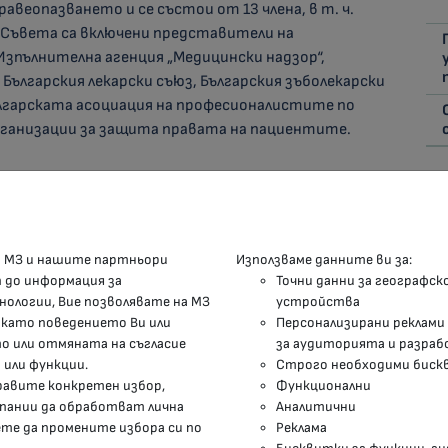
равеопазването и се състои от 13 члена, в т. ч.
 Съвета са включени представители на
пълнителна агенция „Медицински надзор“,
Българския лекарски съюз, Българския зъболекарски
ългарската асоциация на професионалистите по
ганизации за защита правата на пациентите.
КОНТАКТИ
М
а МЗ и нашите партньори
Използваме данните ви за:
п до информация за
Точни данни за географск
гр.София, 1000, пл. „Света Неделя“ №5
нологии, Вие позволявате на МЗ
устройства
 като поведението Ви или
Персонализирани реклами
delovodstvo@mh.government.bg
 или отмяната на съгласие
за аудиторията и разраб
 или функции.
Строго необходими биск
presscenter@mh.government.bg
правите конкретен избор,
Функционални
мпании да обработват лична
Аналитични
ете да промените избора си по
Реклама