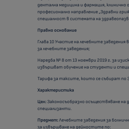
дентална медицина и фармация, клинично
професионално направление „Здравни гриж
специалност в системата на здравеопаз
Правно основание
Глава 10 Участие на лечебните заведения 
за лечебните заведения;
Наредба № 8 от 13 ноември 2019 г. за изи
извършват обучение на студенти и спец
Тарифа за таксите, които се събират по 
Характеристика
Цел:
Законосъобразно осъществяване на д
специализанти.
Предмет:
Лечебните заведения за болничн
за извършване на дейностите по: