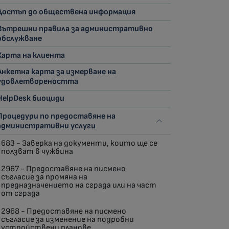
Достъп до обществена информация
Вътрешни правила за административно
обслужване
Харта на клиента
Анкетна карта за измерване на
удовлетвореността
HelpDesk биоциди
Процедури по предоставяне на
административни услуги
683 - Заверка на документи, които ще се
ползват в чужбина
2967 - Предоставяне на писмено
съгласие за промяна на
предназначението на сграда или на част
от сграда
2968 - Предоставяне на писмено
съгласие за изменение на подробни
устройствени планове