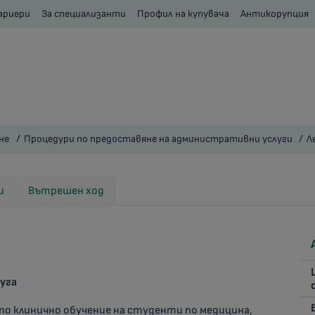
ариери
За специализанти
Профил на купувача
Антикорупция
не
Процедури по предоставяне на административни услуги
Л
и
Вътрешен ход
уга
по клинично обучение на студенти по медицина,