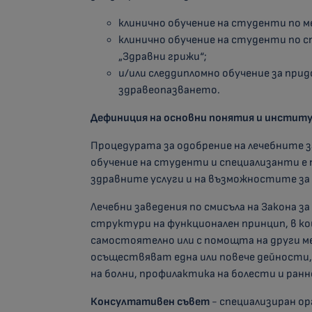
клинично обучение на студенти по м
клинично обучение на студенти по 
„Здравни грижи“;
и/или следдипломно обучение за при
здравеопазването.
Дефиниция на основни понятия и инстит
Процедурата за одобрение на лечебните 
обучение на студенти и специализанти е 
здравните услуги и на възможностите за
Лечебни заведения по смисъла на Закона з
структури на функционален принцип, в ко
самостоятелно или с помощта на други м
осъществяват една или повече дейности, 
на болни, профилактика на болести и ранн
Консултативен съвет
- специализиран о