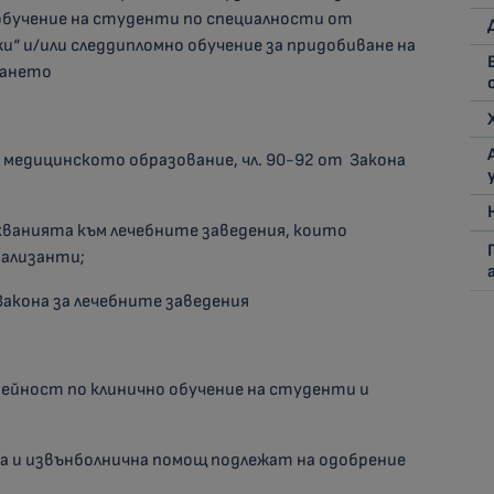
 обучение на студенти по специалности от
и“ и/или следдипломно обучение за придобиване на
ването
в медицинското образование, чл. 90-92 от Закона
скванията към лечебните заведения, които
иализанти;
Закона за лечебните заведения
ейност по клинично обучение на студенти и
а и извънболнична помощ подлежат на одобрение