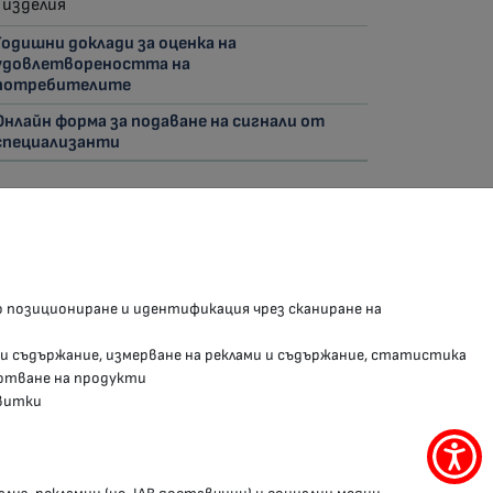
изделия
Годишни доклади за оценка на
удовлетвореността на
потребителите
Онлайн форма за подаване на сигнали от
специализанти
З В СОЦИАЛНИТЕ МРЕЖИ
о позициониране и идентификация чрез сканиране на
Facebook страница
 и съдържание, измерване на реклами и съдържание, статистика
Instragram профил
отване на продукти
витки
YouTube канал
Threads профил
Меню