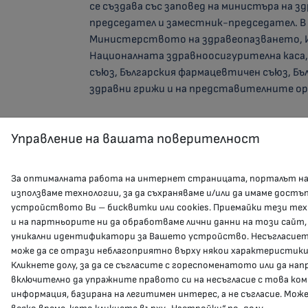
се създава със заповед на министъра на зд
председател и заместник-председател. В
Министерството на здравеопазването, Из
Националната здравноосигурителна каса, 
съюз, Българския фармацевтичен съюз, Б
здравни грижи и на представителните ор
Управление на вашата поверителност
За оптималната работа на интернет страницата, порталът н
използваме технологии, за да съхраняваме и/или да имаме достъ
устройството Ви – бисквитки или cookies. Приемайки тези тех
и на партньорите ни да обработваме лични данни на този сайт,
уникални идентификатори за Вашето устройство. Несъгласието
може да се отрази неблагоприятно върху някои характеристики
Кликнете долу, за да се съгласите с гореспоменатото или да на
включително да упражните правото си на несъгласие с това ко
информация, базирана на легитимен интерес, а не съгласие. Мож