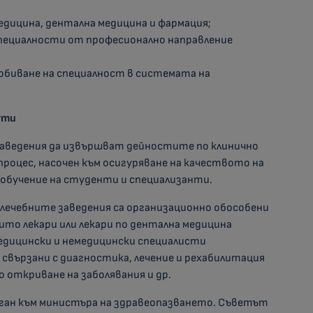
едицина, дентална медицина и фармация;
специалности от професионално направление
добиване на специалност в системата на
ути
заведения да извършват дейностите по клинично
процес, насочен към осигуряване на качеството на
 обучение на студенти и специализанти.
а лечебните заведения са организационно обособени
ито лекари или лекари по дентална медицина
едицински и немедицински специалисти
свързани с диагностика, лечение и рехабилитация
о откриване на заболявания и др.
рган към министъра на здравеопазването. Съветът