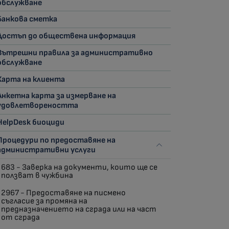
обслужване
Банкова сметка
Достъп до обществена информация
Вътрешни правила за административно
обслужване
Харта на клиента
Анкетна карта за измерване на
удовлетвореността
HelpDesk биоциди
Процедури по предоставяне на
административни услуги
683 - Заверка на документи, които ще се
ползват в чужбина
2967 - Предоставяне на писмено
съгласие за промяна на
предназначението на сграда или на част
от сграда