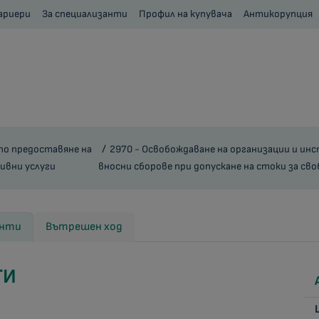
ариери
За специализанти
Профил на купувача
Антикорупция
по предоставяне на
2970 - Освобождаване на организации и ин
вни услуги
вносни сборове при допускане на стоки за св
енти
Вътрешен ход
ТИ