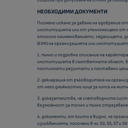
сборове при допускане на стоки за свобо
НЕОБХОДИМИ ДОКУМЕНТИ
Писмено искане за даване на одобрение о
институцията или от упълномощено от н
относно наименованието, седалището, да
(ЕИК) на организацията или институцията
1. пълно и подробно описание на характер
институцията в съответната област, вк
постигнати резултати и поставени цели
2. декларация от ръководителя на орган
от него длъжностно лице за липса на митн
3. доказателства, че счетоводните сис
възможност за точно и пълно отразяване
4. документи, от които е видно, че орг
изискванията, посочени в чл. 53, 55, 57 и 