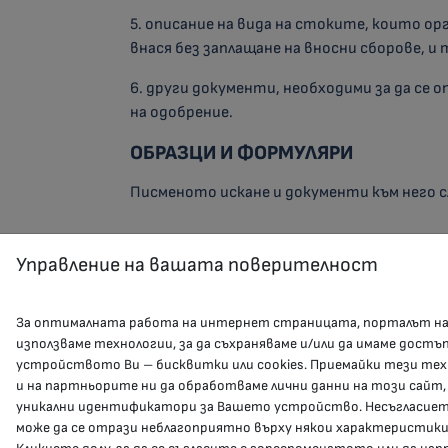
5. описание на вида на стоките, които о
внася без заплащане на вносни сборове, и
6. други документи, необходими за да се о
на одобрение.
ОБРАЗЦИ И ФОРМУЛЯРИ
Писменото искане и документи към него с
Управление на вашата поверителност
За оптималната работа на интернет страницата, порталът н
използваме технологии, за да съхраняваме и/или да имаме достъ
устройството Ви – бисквитки или cookies. Приемайки тези тех
и на партньорите ни да обработваме лични данни на този сайт,
уникални идентификатори за Вашето устройство. Несъгласието
може да се отрази неблагоприятно върху някои характеристики