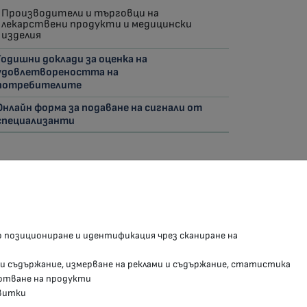
Производители и търговци на
лекарствени продукти и медицински
изделия
Годишни доклади за оценка на
удовлетвореността на
потребителите
Онлайн форма за подаване на сигнали от
специализанти
З В СОЦИАЛНИТЕ МРЕЖИ
о позициониране и идентификация чрез сканиране на
Facebook страница
 и съдържание, измерване на реклами и съдържание, статистика
Instragram профил
отване на продукти
витки
YouTube канал