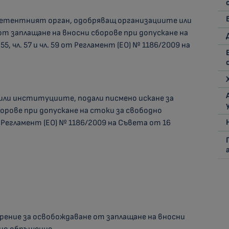
етентният орган, одобряващ организациите или
 заплащане на вносни сборове при допускане на
55, чл. 57 и чл. 59 от Регламент (ЕО) № 1186/2009 на
или институциите, подали писмено искане за
орове при допускане на стоки за свободно
9 от Регламент (ЕО) № 1186/2009 на Съвета от 16
брение за освобождаване от заплащане на вносни