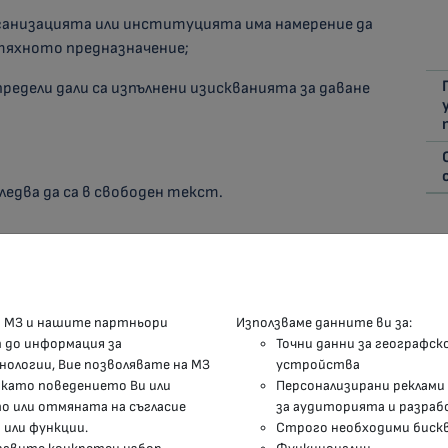
рганизацията или институцията има намерение да
 тяхното предназначение;
предели дали са изпълнени изискванията за даване
ледва да са в свободен текст.
КОНТАКТИ
М
а МЗ и нашите партньори
Използваме данните ви за:
п до информация за
Точни данни за географск
гр.София, 1000, пл. „Света Неделя“ №5
нологии, Вие позволявате на МЗ
устройства
 като поведението Ви или
Персонализирани реклами
delovodstvo@mh.government.bg
 или отмяната на съгласие
за аудиторията и разраб
 или функции.
Строго необходими биск
presscenter@mh.government.bg