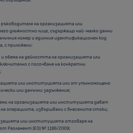
дно обръщение.
т ръководителя на организацията или
его длъжностно лице, съдържащо най-малко данни
нъчния номер и единния идентификационен код
, с приложени:
а и обема на дейността на организацията или
лючително с посочване на конкретни
;
изацията или институцията или от упълномощено
ически или данъчни задължения;
теми на организацията или институцията дават
 на операциите, извършвани с внесените стоки;
анизацията или институцията отговаря на
59 от Регламент (ЕО) № 1186/2009;