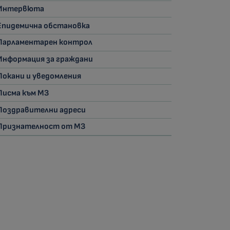
Интервюта
Епидемична обстановка
Парламентарен контрол
Информация за граждани
Покани и уведомления
Писма към МЗ
Поздравителни адреси
Признателност от МЗ