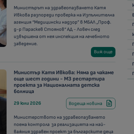
Министърът на здравеопазването Катя
Ивкова разпореди проверка на Изпълнителна
агенция “Медицински надзор” в МБАЛ „Проф.
д-р Параскев Стоянов“ АД - Ловеч след
извършена от нея инспекция на лечебното
заведение.
Виж още
Министър Катя Ивкова: Няма да чакаме
още шест години - МЗ рестартира
проекта за Националната детска
болница
29 юли 2026
Водеща новина
Министерството на здравеопазването
поема контрола за реализацията на най-
важния здравен проект за българските деца