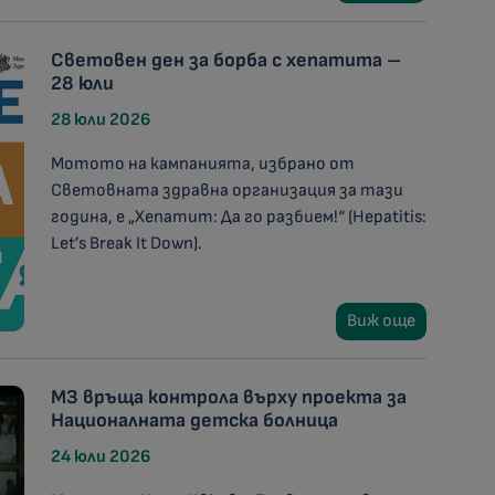
Световен ден за борба с хепатита –
28 юли
28 юли 2026
Мотото на кампанията, избрано от
Световната здравна организация за тази
година, е „Хепатит: Да го разбием!“ (Hepatitis:
Let’s Break It Down).
Виж още
МЗ връща контрола върху проекта за
Националната детска болница
24 юли 2026