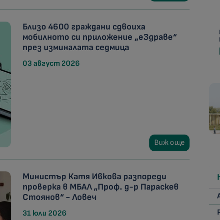
Близо 4600 граждани сдвоиха
мобилното си приложение „еЗдраве“
през изминалата седмица
03 август 2026
Виж още
Министър Катя Ивкова разпореди
проверка в МБАЛ „Проф. д-р Параскев
Стоянов“ - Ловеч
31 юли 2026