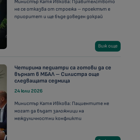
Министър Катя Ивкова: Правителството
не се отказва от строежа – проектът е
приоритет и ще бъде доведен докрай
Виж още
Четирима педиатри са готови да се
върнат в МБАЛ – Силистра още
следващата седмица
24 юли 2026
Министър Катя Ивкова: Пациентите не
могат да бъдат заложници на
междуличностни конфликти