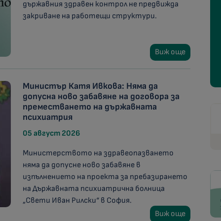
държавния здравен контрол не предвижда
закриване на работещи структури.
Виж още
Министър Катя Ивкова: Няма да
допусна ново забавяне на договора за
преместването на държавната
психиатрия
05 август 2026
Министерството на здравеопазването
няма да допусне ново забавяне в
изпълнението на проекта за пребазирането
на Държавната психиатрична болница
„Свети Иван Рилски“ в София.
Виж още