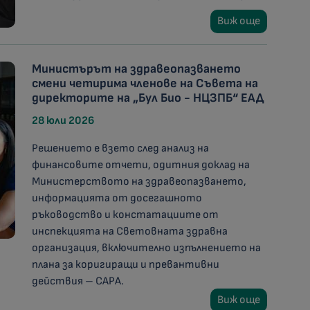
Виж още
Министърът на здравеопазването
смени четирима членове на Съвета на
директорите на „Бул Био - НЦЗПБ“ ЕАД
28 юли 2026
Решението е взето след анализ на
финансовите отчети, одитния доклад на
Министерството на здравеопазването,
информацията от досегашното
ръководство и констатациите от
инспекцията на Световната здравна
организация, включително изпълнението на
плана за коригиращи и превантивни
действия – CAPA.
Виж още