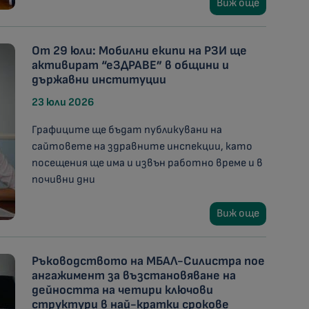
Виж още
От 29 юли: Мобилни екипи на РЗИ ще
активират “еЗДРАВЕ” в общини и
държавни институции
23 юли 2026
Графиците ще бъдат публикувани на
сайтовете на здравните инспекции, като
посещения ще има и извън работно време и в
почивни дни
Виж още
Ръководството на МБАЛ-Силистра пое
ангажимент за възстановяване на
дейността на четири ключови
структури в най-кратки срокове