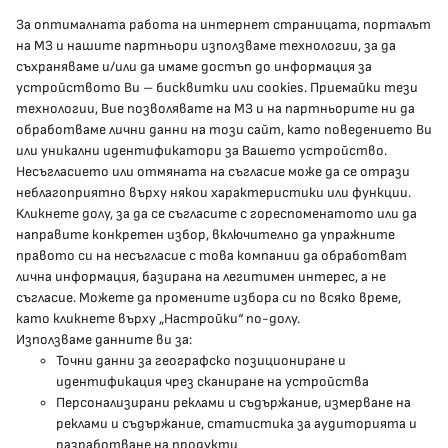
За оптималната работа на интернет страницата, порталът
КОНТАКТИ
на МЗ и нашите партньори използваме технологии, за да
съхраняваме и/или да имаме достъп до информация за
устройството Ви – бисквитки или cookies. Приемайки тези
гр.София, 1000, пл. „Света Неделя“ №5
технологии, Вие позволявате на МЗ и на партньорите ни да
обработваме лични данни на този сайт, като поведението Ви
delovodstvo@mh.government.bg
или уникални идентификатори за Вашето устройство.
Несъгласието или отмяната на съгласие може да се отрази
presscenter@mh.government.bg
неблагоприятно върху някои характеристики или функции.
Кликнете долу, за да се съгласите с гореспоменатото или да
направите конкретен избор, включително да упражните
МЗ В СОЦИАЛНИТЕ МРЕЖИ
правото си на несъгласие с това компании да обработват
лична информация, базирана на легитимен интерес, а не
Facebook страница
съгласие. Можете да промените избора си по всяко време,
като кликнете върху „Настройки“ по-долу.
Instragram профил
Използваме данните ви за:
Точни данни за географско позициониране и
YouTube канал
идентификация чрез сканиране на устройства
Персонализирани реклами и съдържание, измерване на
Threads профил
реклами и съдържание, статистика за аудиторията и
разработване на продукти