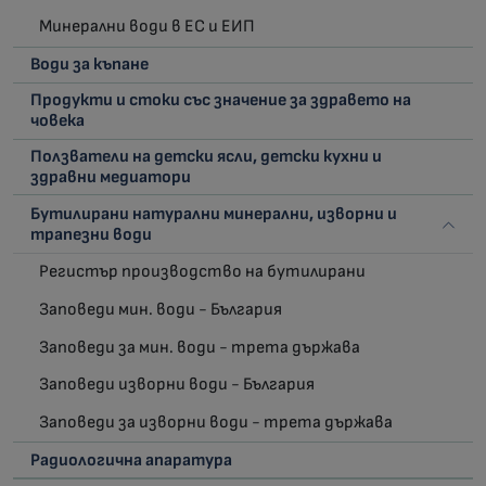
Минерални води в ЕС и ЕИП
Води за къпане
Продукти и стоки със значение за здравето на
човека
Ползватели на детски ясли, детски кухни и
здравни медиатори
Бутилирани натурални минерални, изворни и
трапезни води
Регистър производство на бутилирани
Заповеди мин. води - България
Заповеди за мин. води - трета държава
Заповеди изворни води - България
Заповеди за изворни води - трета държава
Радиологична апаратура