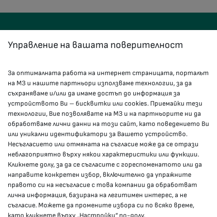
Управление на вашата поверителност
За оптималната работа на интернет страницата, порталът
КОНТАКТИ
на МЗ и нашите партньори използваме технологии, за да
съхраняваме и/или да имаме достъп до информация за
устройството Ви – бисквитки или cookies. Приемайки тези
гр.София, 1000, пл. „Света Неделя“ №5
технологии, Вие позволявате на МЗ и на партньорите ни да
обработваме лични данни на този сайт, като поведението Ви
delovodstvo@mh.government.bg
или уникални идентификатори за Вашето устройство.
Несъгласието или отмяната на съгласие може да се отрази
presscenter@mh.government.bg
неблагоприятно върху някои характеристики или функции.
Кликнете долу, за да се съгласите с гореспоменатото или да
направите конкретен избор, включително да упражните
МЗ В СОЦИАЛНИТЕ МРЕЖИ
правото си на несъгласие с това компании да обработват
лична информация, базирана на легитимен интерес, а не
Facebook страница
съгласие. Можете да промените избора си по всяко време,
като кликнете върху „Настройки“ по-долу.