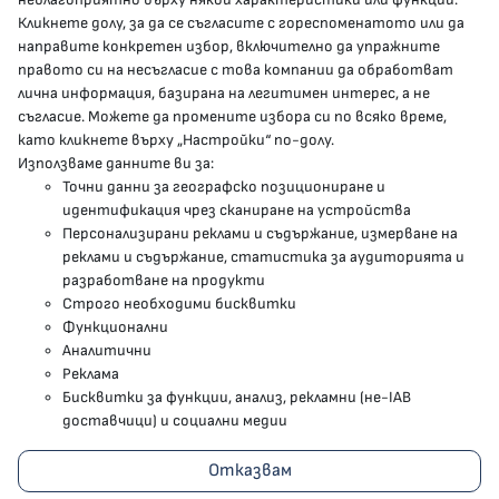
Кликнете долу, за да се съгласите с гореспоменатото или да
направите конкретен избор, включително да упражните
МЗ В СОЦИАЛНИТЕ МРЕЖИ
правото си на несъгласие с това компании да обработват
лична информация, базирана на легитимен интерес, а не
Facebook страница
съгласие. Можете да промените избора си по всяко време,
като кликнете върху „Настройки“ по-долу.
Instragram профил
Използваме данните ви за:
Точни данни за географско позициониране и
YouTube канал
идентификация чрез сканиране на устройства
Персонализирани реклами и съдържание, измерване на
Threads профил
реклами и съдържание, статистика за аудиторията и
разработване на продукти
Строго необходими бисквитки
Карта на сайта
Функционални
Аналитични
Бисквитки
Реклама
Бисквитки за функции, анализ, рекламни (не-IAB
Условия за използване
доставчици) и социални медии
Поверителност
Отказвам