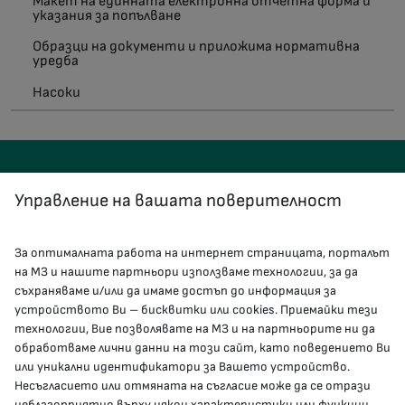
Макет на единната електронна отчетна форма и
указания за попълване
Образци на документи и приложима нормативна
уредба
Насоки
Управление на вашата поверителност
За оптималната работа на интернет страницата, порталът
КОНТАКТИ
на МЗ и нашите партньори използваме технологии, за да
съхраняваме и/или да имаме достъп до информация за
устройството Ви – бисквитки или cookies. Приемайки тези
гр.София, 1000, пл. „Света Неделя“ №5
технологии, Вие позволявате на МЗ и на партньорите ни да
обработваме лични данни на този сайт, като поведението Ви
delovodstvo@mh.government.bg
или уникални идентификатори за Вашето устройство.
Несъгласието или отмяната на съгласие може да се отрази
presscenter@mh.government.bg
неблагоприятно върху някои характеристики или функции.