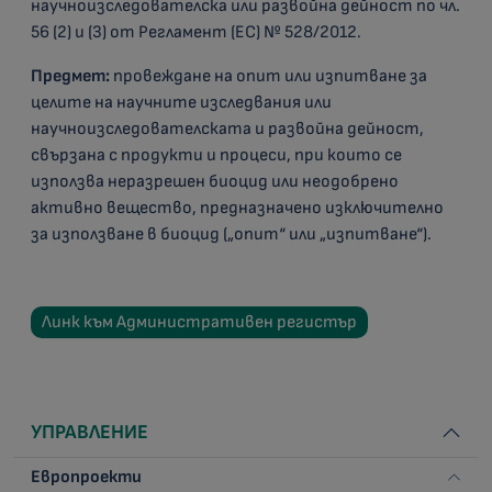
научноизследователска или развойна дейност по чл.
56 (2) и (3) от Регламент (ЕС) № 528/2012.
Предмет:
провеждане на опит или изпитване за
целите на научните изследвания или
научноизследователската и развойна дейност,
свързана с продукти и процеси, при които се
използва неразрешен биоцид или неодобрено
активно вещество, предназначено изключително
за използване в биоцид („опит“ или „изпитване“).
Линк към Административен регистър
УПРАВЛЕНИЕ
Европроекти