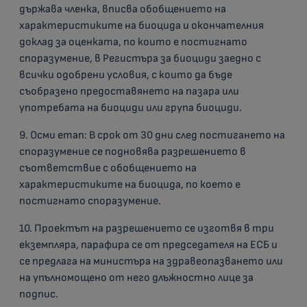
държава членка, вписва обобщението на
характеристиките на биоцида и окончателния
доклад за оценката, по които е постигнато
споразумение, в Регистъра за биоциди заедно с
всички одобрени условия, с които да бъде
съобразено предоставянето на пазара или
употребата на биоциди или група биоциди.
9. Осми етап: В срок от 30 дни след постигането на
споразумение се подновява разрешението в
съответствие с обобщението на
характеристиките на биоцида, по което е
постигнато споразумение.
10. Проектът на разрешението се изготвя в три
екземпляра, парафира се от председателя на ЕСБ и
се предлага на министъра на здравеопазването или
на упълномощено от него длъжностно лице за
подпис.