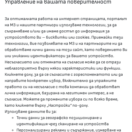
Управление на вашата поверителност
За оптималната работа на интернет страницата, порталът
КОНТАКТИ
на МЗ и нашите партньори използваме технологии, за да
съхраняваме и/или да имаме достъп до информация за
устройството Ви – бисквитки или cookies. Приемайки тези
гр.София, 1000, пл. „Света Неделя“ №5
технологии, Вие позволявате на МЗ и на партньорите ни да
обработваме лични данни на този сайт, като поведението Ви
delovodstvo@mh.government.bg
или уникални идентификатори за Вашето устройство.
Несъгласието или отмяната на съгласие може да се отрази
presscenter@mh.government.bg
неблагоприятно върху някои характеристики или функции.
Кликнете долу, за да се съгласите с гореспоменатото или да
направите конкретен избор, включително да упражните
МЗ В СОЦИАЛНИТЕ МРЕЖИ
правото си на несъгласие с това компании да обработват
лична информация, базирана на легитимен интерес, а не
Facebook страница
съгласие. Можете да промените избора си по всяко време,
като кликнете върху „Настройки“ по-долу.
Instragram профил
Използваме данните ви за:
Точни данни за географско позициониране и
YouTube канал
идентификация чрез сканиране на устройства
Персонализирани реклами и съдържание, измерване на