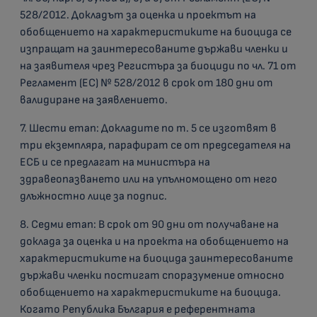
528/2012. Докладът за оценка и проектът на
обобщението на характеристиките на биоцида се
изпращат на заинтересованите държави членки и
на заявителя чрез Регистъра за биоциди по чл. 71 от
Регламент (ЕС) № 528/2012 в срок от 180 дни от
валидиране на заявлението.
7. Шести етап: Докладите по т. 5 се изготвят в
три екземпляра, парафират се от председателя на
ЕСБ и се предлагат на министъра на
здравеопазването или на упълномощено от него
длъжностно лице за подпис.
8. Седми етап: В срок от 90 дни от получаване на
доклада за оценка и на проекта на обобщението на
характеристиките на биоцида заинтересованите
държави членки постигат споразумение относно
обобщението на характеристиките на биоцида.
Когато Република България е референтната