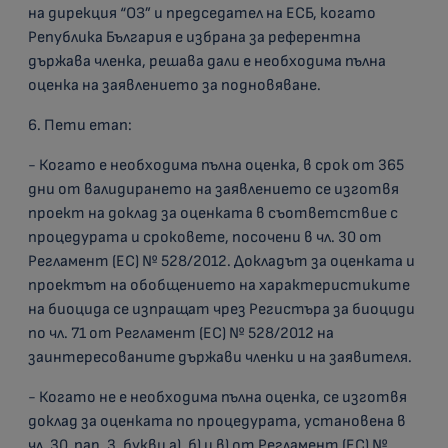
на дирекция “ОЗ” и председател на ЕСБ, когато
Република България е избрана за референтна
държава членка, решава дали е необходима пълна
оценка на заявлението за подновяване.
6. Пети етап:
- Когато е необходима пълна оценка, в срок от 365
дни от валидирането на заявлението се изготвя
проект на доклад за оценката в съответствие с
процедурата и сроковете, посочени в чл. 30 от
Регламент (ЕС) № 528/2012. Докладът за оценката и
проектът на обобщението на характеристиките
на биоцида се изпращат чрез Регистъра за биоциди
по чл. 71 от Регламент (ЕС) № 528/2012 на
заинтересованите държави членки и на заявителя.
- Когато не е необходима пълна оценка, се изготвя
доклад за оценката по процедурата, установена в
чл. 30, пар. 3, букви а), б) и в) от Регламент (ЕС) №