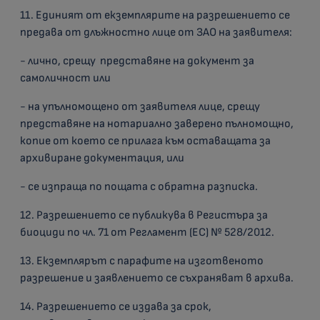
11. Единият от екземплярите на разрешението се
предава от длъжностно лице от ЗАО на заявителя:
- лично, срещу представяне на документ за
самоличност или
- на упълномощено от заявителя лице, срещу
представяне на нотариално заверено пълномощно,
копие от което се прилага към оставащата за
архивиране документация, или
- се изпраща по пощата с обратна разписка.
12. Разрешението се публикува в Регистъра за
биоциди по чл. 71 от Регламент (ЕС) № 528/2012.
13. Екземплярът с парафите на изготвеното
разрешение и заявлението се съхраняват в архива.
14. Разрешението се издава за срок,