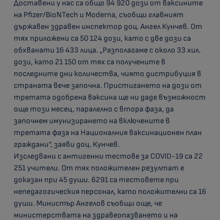
Доставени у нас са общо 94 920 дози от ваксините
на Pfizer/BioNTech и Moderna, съобщи главният
държавен здравен инспектор доц. Ангел Кунчев. От
тях приложени са 50 124 дози, като с две дози са
обхванати 16 433 лица. „Разполагаме с около 33 хил.
дози, като 21 150 от тях са получените в
последните дни количества, чиято дистрибуция в
страната вече започна. Пристигането на дози от
третата одобрена ваксина ще ни даде възможност
още този месец, паралелно с втора фаза, да
започнем имунизирането на включените в
третата фаза на Националния ваксинационен план
граждани“, заяви доц. Кунчев.
Изследвани с антигенни тестове за COVID-19 са 22
251 учители. От тях положителен резултат е
доказан при 45 души. 6291 са тестовете при
непедагогическия персонал, като положителни са 16
души. Министър Ангелов съобщи още, че
министерствата на здравеопазването и на