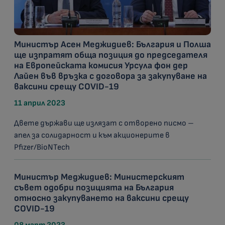
Министър Асен Меджидиев: България и Полша
ще изпратят обща позиция до председателя
на Европейската комисия Урсула фон дер
Лайен във връзка с договора за закупуване на
ваксини срещу COVID-19
11 април 2023
Двете държави ще излязат с отворено писмо –
апел за солидарност и към акционерите в
Pfizer/BioNTech
Министър Меджидиев: Министерският
съвет одобри позицията на България
относно закупуването на ваксини срещу
COVID-19