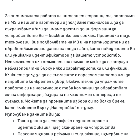
За оптималната работа на интернет страницата, порталът
КОНТАКТИ
на МЗ и нашите партньори използваме технологии, за да
съхраняваме и/или да имаме достъп до информация за
устройството Ви – бисквитки или cookies. Приемайки тези
гр.София, 1000, пл. „Света Неделя“ №5
технологии, Вие позволявате на МЗ и на партньорите ни да
обработваме лични данни на този сайт, като поведението Ви
delovodstvo@mh.government.bg
или уникални идентификатори за Вашето устройство.
Несъгласието или отмяната на съгласие може да се отрази
presscenter@mh.government.bg
неблагоприятно върху някои характеристики или функции.
Кликнете долу, за да се съгласите с гореспоменатото или да
направите конкретен избор, включително да упражните
МЗ В СОЦИАЛНИТЕ МРЕЖИ
правото си на несъгласие с това компании да обработват
лична информация, базирана на легитимен интерес, а не
Facebook страница
съгласие. Можете да промените избора си по всяко време,
като кликнете върху „Настройки“ по-долу.
Instragram профил
Използваме данните ви за:
Точни данни за географско позициониране и
YouTube канал
идентификация чрез сканиране на устройства
Персонализирани реклами и съдържание, измерване на
Threads профил