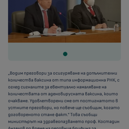
„Водим преговори за осигуряване на допълнителни
количества ваксина от типа информационна РНК, с
оглед сигналите за евентуално намаляване на
количествата от аденовирусната ваксина, които
очакваме. Удовлетворени сме от постигнатото в
устните преговори, но повече ще съобщим, когато
договореното стане факт.“ Това съобщи
министърът на здравеопазването проф. Костадин
Ангелов по време на редовния брифинг за