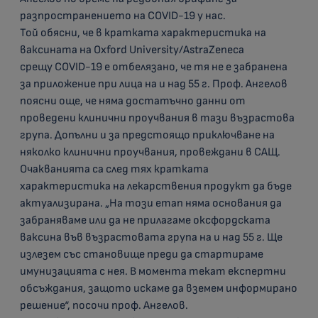
разпространението на COVID-19 у нас.
Той обясни, че в кратката характеристика на
ваксината на Oxford University/AstraZeneca
срещу COVID-19 е отбелязано, че тя не е забранена
за приложение при лица на и над 55 г. Проф. Ангелов
поясни още, че няма достатъчно данни от
проведени клинични проучвания в тази възрастова
група. Допълни и за предстоящо приключване на
няколко клинични проучвания, провеждани в САЩ.
Очакванията са след тях кратката
характеристика на лекарствения продукт да бъде
актуализирана. „На този етап няма основания да
забраняваме или да не прилагаме оксфордската
ваксина във възрастовата група на и над 55 г. Ще
излезем със становище преди да стартираме
имунизацията с нея. В момента текат експертни
обсъждания, защото искаме да вземем информирано
решение“, посочи проф. Ангелов.