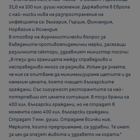
31,6 на 100 хил. души население. Държавите в Европа
с най-ниски нива на разпространение на
инфекцията са: България, Гърция, Финландия,
Норвегия и Исландия.
В отговор на журналистически въпрос за
въведените противоепидемични мерки, засягащи
различните сектори, здравният министър посочи:
„В тези дни границата между справедливо и
несправедливо много се размива. Искам да знаете,
че ние се опитваме да минимализираме щетите и да
намалим цената, която плащат българските
граждани. Със сигурност ресторантите са най-
потърпевши от цялата ситуация. В този бранш са
400 хил. български граждани, но не страдат в
момента само 400 хил. български граждани.
Страдат 7 млн. души. Страдаме всички ние.
Мерките, които предприемаме, са здравни. Те имат
за цел да опазят живота и здравето на хората.“