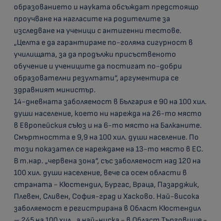
образованието и науката обсъждат предстоящо
проучване на нагласите на родителите за
изследване на ученици с антигенни тестове.
„Целта е да гарантираме по-голяма сигурност в
училищата, за да продължи присъственото
обучение и учениците да постигат по-добри
образователни резултати“, аргументира се
здравният министър.
14-дневната заболяемост в България е 90 на 100 хил.
души население, което ни нарежда на 26-то място
в Европейския съюз и на 6-то място на Балканите.
Смъртността е 9,9 на 100 хил. души население. По
този показател се нареждаме на 13-то място в ЕС.
В т.нар. „червена зона“, със заболяемост над 120 на
100 хил. души население, вече са осем области в
страната - Кюстендил, Бургас, Враца, Пазарджик,
Плевен, Сливен, София-град и Хасково. Най-висока
заболяемост е регистрирана в Област Кюстендил
– 245 на 100 хил., а най-ниска - в Област Търговище -