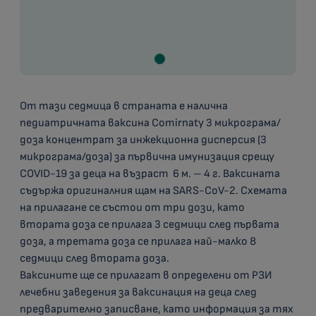
От тази седмица в страната е налична
педиатричната ваксина Comirnaty 3 микрограма/
доза концентрат за инжекционна дисперсия (3
микрограма/доза) за първична имунизация срещу
COVID-19 за деца на възраст 6 м. – 4 г. Ваксината
съдържа оригиналния щам на SARS-CoV-2. Схемата
на прилагане се състои от три дози, като
втората доза се прилага 3 седмици след първата
доза, а третата доза се прилага най-малко 8
седмици след втората доза.
Ваксините ще се прилагат в определени от РЗИ
лечебни заведения за ваксинация на деца след
предварително записване, като информация за тях