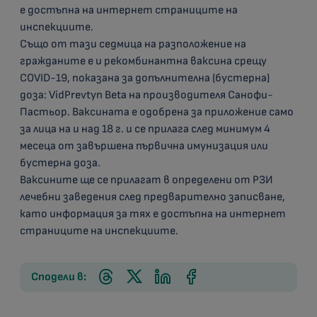
е достъпна на интернет страниците на
инспекциите.
Също от тази седмица на разположение на
гражданите e и рекомбинантна ваксина срещу
COVID-19, показана за допълнителна (бустерна)
доза: VidPrevtyn Beta на производителя Санофи-
Пастьор. Ваксината е одобрена за приложение само
за лица на и над 18 г. и се прилага след минимум 4
месеца от завършена първична имунизация или
бустерна доза.
Ваксините ще се прилагат в определени от РЗИ
лечебни заведения след предварително записване,
като информация за тях е достъпна на интернет
страниците на инспекциите.
Сподели в: