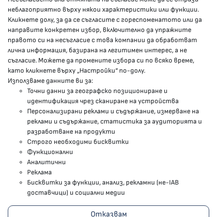
presscenter@mh.government.bg
неблагоприятно върху някои характеристики или функции.
Кликнете долу, за да се съгласите с гореспоменатото или да
направите конкретен избор, включително да упражните
МЗ В СОЦИАЛНИТЕ МРЕЖИ
правото си на несъгласие с това компании да обработват
лична информация, базирана на легитимен интерес, а не
Facebook страница
съгласие. Можете да промените избора си по всяко време,
като кликнете върху „Настройки“ по-долу.
Instragram профил
Използваме данните ви за:
Точни данни за географско позициониране и
YouTube канал
идентификация чрез сканиране на устройства
Персонализирани реклами и съдържание, измерване на
Threads профил
реклами и съдържание, статистика за аудиторията и
разработване на продукти
Строго необходими бисквитки
Карта на сайта
Функционални
Аналитични
Бисквитки
Реклама
Бисквитки за функции, анализ, рекламни (не-IAB
Условия за използване
доставчици) и социални медии
Поверителност
Отказвам