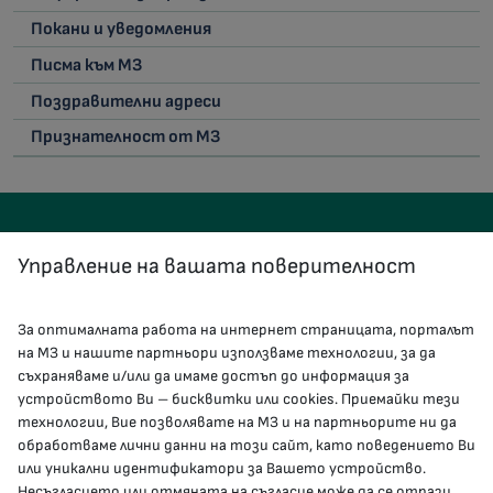
Покани и уведомления
Писма към МЗ
Поздравителни адреси
Признателност от МЗ
Управление на вашата поверителност
За оптималната работа на интернет страницата, порталът
КОНТАКТИ
на МЗ и нашите партньори използваме технологии, за да
съхраняваме и/или да имаме достъп до информация за
устройството Ви – бисквитки или cookies. Приемайки тези
гр.София, 1000, пл. „Света Неделя“ №5
технологии, Вие позволявате на МЗ и на партньорите ни да
обработваме лични данни на този сайт, като поведението Ви
delovodstvo@mh.government.bg
или уникални идентификатори за Вашето устройство.
Несъгласието или отмяната на съгласие може да се отрази