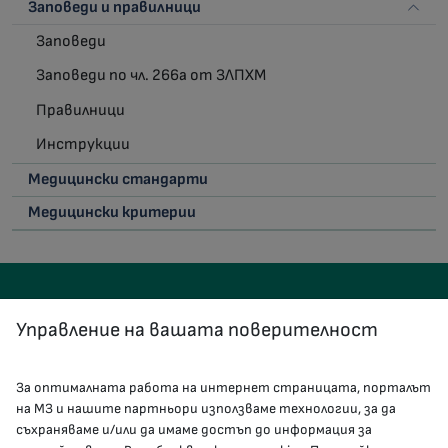
Заповеди и правилници
Заповеди
Заповеди по чл. 266а от ЗЛПХМ
Правилници
Инструкции
Медицински стандарти
Медицински критерии
Управление на вашата поверителност
За оптималната работа на интернет страницата, порталът
КОНТАКТИ
на МЗ и нашите партньори използваме технологии, за да
съхраняваме и/или да имаме достъп до информация за