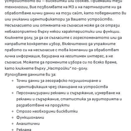
устройството Ви – бисквитки или cookies. Приемайки тези
гр.София, 1000, пл. „Света Неделя“ №5
технологии, Вие позволявате на МЗ и на партньорите ни да
обработваме лични данни на този сайт, като поведението Ви
delovodstvo@mh.government.bg
или уникални идентификатори за Вашето устройство.
Несъгласието или отмяната на съгласие може да се отрази
presscenter@mh.government.bg
неблагоприятно върху някои характеристики или функции.
Кликнете долу, за да се съгласите с гореспоменатото или да
направите конкретен избор, включително да упражните
МЗ В СОЦИАЛНИТЕ МРЕЖИ
правото си на несъгласие с това компании да обработват
лична информация, базирана на легитимен интерес, а не
Facebook страница
съгласие. Можете да промените избора си по всяко време,
като кликнете върху „Настройки“ по-долу.
Instragram профил
Използваме данните ви за:
Точни данни за географско позициониране и
YouTube канал
идентификация чрез сканиране на устройства
Персонализирани реклами и съдържание, измерване на
Threads профил
реклами и съдържание, статистика за аудиторията и
разработване на продукти
Строго необходими бисквитки
Карта на сайта
Функционални
Аналитични
Бисквитки
Реклама