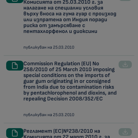
Комисията от 25.03.2010 г. за
налагане на специални условия
върху вноса на гума гуар с произход
или изпратена от Индия поради
риска от замърсяване с
пентахлорфенол и диоксини
публикуван на 25.03.2010
Commission Regulation (EU) No
258/2010 of 25 March 2010 imposing
special conditions on the imports of
guar gum originating in or consigned
from India due to contamination risks
by pentachlorophenol and dioxins, and
repealing Decision 2008/352/EC
публикуван на 25.03.2010
Регламент (ЕС)№238/2010 на
Kомисията от 22 март 2010 г. за