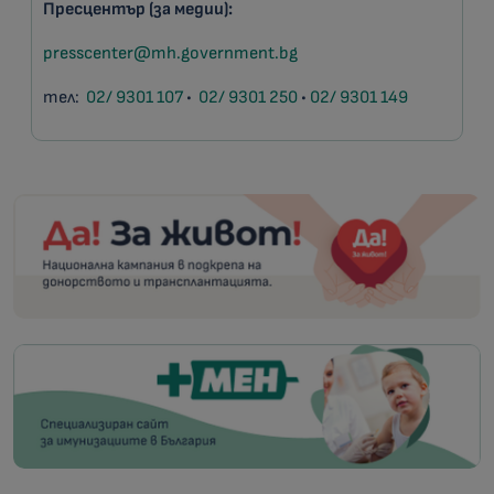
Пресцентър (за медии):
presscenter@mh.government.bg
тел:
02/ 9301 107
•
02/ 9301 250
•
02/ 9301 149