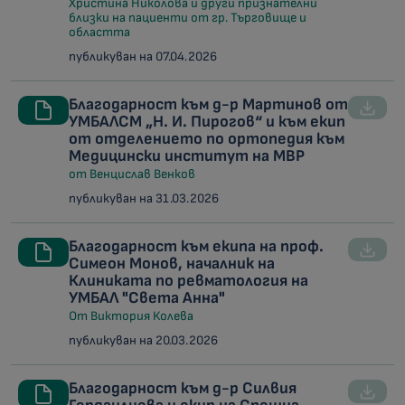
Христина Николова и други признателни
близки на пациенти от гр. Търговище и
областта
публикуван на 07.04.2026
Благодарност към д-р Мартинов от
УМБАЛСМ „Н. И. Пирогов“ и към екип
от отделението по ортопедия към
Медицински институт на МВР
от Венцислав Венков
публикуван на 31.03.2026
Благодарност към екипа на проф.
Симеон Монов, началник на
Клиниката по ревматология на
УМБАЛ "Света Анна"
От Виктория Колева
публикуван на 20.03.2026
Благодарност към д-р Силвия