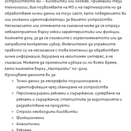
устройството Ви – бисквитки или cookies. Приемайки тези
гр.София, 1000, пл. „Света Неделя“ №5
технологии, Вие позволявате на МЗ и на партньорите ни да
обработваме лични данни на този сайт, като поведението Ви
delovodstvo@mh.government.bg
или уникални идентификатори за Вашето устройство.
Несъгласието или отмяната на съгласие може да се отрази
presscenter@mh.government.bg
неблагоприятно върху някои характеристики или функции.
Кликнете долу, за да се съгласите с гореспоменатото или да
направите конкретен избор, включително да упражните
МЗ В СОЦИАЛНИТЕ МРЕЖИ
правото си на несъгласие с това компании да обработват
лична информация, базирана на легитимен интерес, а не
Facebook страница
съгласие. Можете да промените избора си по всяко време,
като кликнете върху „Настройки“ по-долу.
Instragram профил
Използваме данните ви за:
Точни данни за географско позициониране и
YouTube канал
идентификация чрез сканиране на устройства
Персонализирани реклами и съдържание, измерване на
Threads профил
реклами и съдържание, статистика за аудиторията и
разработване на продукти
Строго необходими бисквитки
Карта на сайта
Функционални
Аналитични
Бисквитки
Реклама