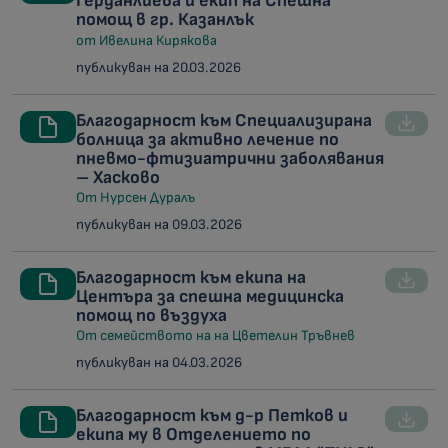
Герданлиева и екип на Спешна
помощ в гр. Казанлък
от Ивелина Кирякова
публикуван на 20.03.2026
Благодарност към Специализирана
болница за активно лечение по
пневмо-фтизиатрични заболявания
– Хасково
От Нурсен Дуралъ
публикуван на 09.03.2026
Благодарност към екипа на
Центъра за спешна медицинска
помощ по въздуха
От семейството на на Цветелин Тръвнев
публикуван на 04.03.2026
Благодарност към д-р Петков и
екипа му в Отделението по