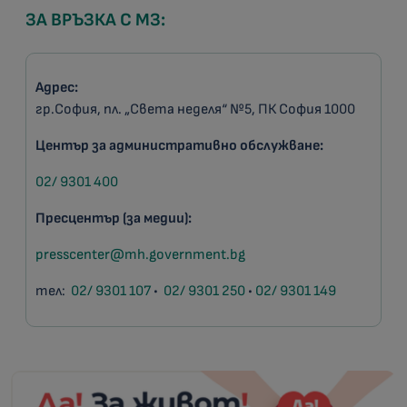
ЗА ВРЪЗКА С МЗ:
Адрес:
гр.София, пл. „Света неделя“ №5, ПК София 1000
Център за административно обслужване:
02/ 9301 400
Пресцентър (за медии):
presscenter@mh.government.bg
тел:
02/ 9301 107
•
02/ 9301 250
•
02/ 9301 149