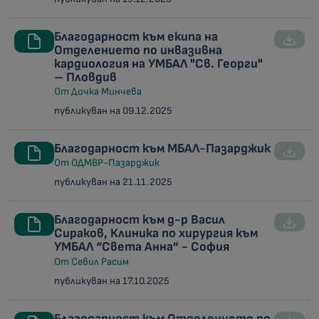
Благодарност към екипа на
Отделението по инвазивна
кардиология на УМБАЛ "Св. Георги"
– Пловдив
От Дочка Минчева
публикуван на 09.12.2025
Благодарност към МБАЛ-Пазарджик
От ОДМВР-Пазарджик
публикуван на 21.11.2025
Благодарност към д-р Васил
Сираков, Клиника по хирургия към
УМБАЛ “Света Анна” - София
От Севил Расим
публикуван на 17.10.2025
Благодарност към Отделението по