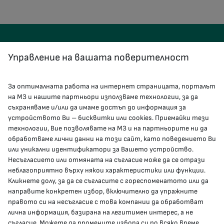
Управление на вашата поверителност
За оптималната работа на интернет страницата, порталът
КОНТАКТИ
на МЗ и нашите партньори използваме технологии, за да
съхраняваме и/или да имаме достъп до информация за
устройството Ви – бисквитки или cookies. Приемайки тези
гр.София, 1000, пл. „Света Неделя“ №5
технологии, Вие позволявате на МЗ и на партньорите ни да
обработваме лични данни на този сайт, като поведението Ви
delovodstvo@mh.government.bg
или уникални идентификатори за Вашето устройство.
Несъгласието или отмяната на съгласие може да се отрази
presscenter@mh.government.bg
неблагоприятно върху някои характеристики или функции.
Кликнете долу, за да се съгласите с гореспоменатото или да
направите конкретен избор, включително да упражните
МЗ В СОЦИАЛНИТЕ МРЕЖИ
правото си на несъгласие с това компании да обработват
лична информация, базирана на легитимен интерес, а не
Facebook страница
съгласие. Можете да промените избора си по всяко време,