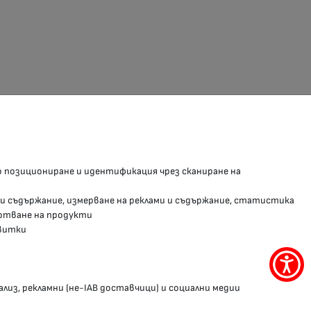
З В СОЦИАЛНИТЕ МРЕЖИ
о позициониране и идентификация чрез сканиране на
Facebook страница
 и съдържание, измерване на реклами и съдържание, статистика
Instragram профил
отване на продукти
витки
YouTube канал
Threads профил
Меню
за
ализ, рекламни (не-IAB доставчици) и социални медии
достъ