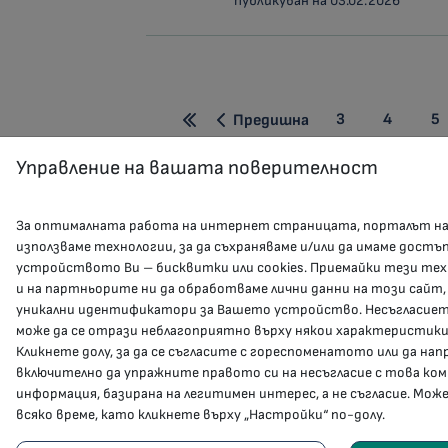
публикуван на 03.02.2026
3
4
5
Предишна
Управление на вашата поверителност
За оптималната работа на интернет страницата, порталът н
използваме технологии, за да съхраняваме и/или да имаме достъ
устройството Ви – бисквитки или cookies. Приемайки тези тех
и на партньорите ни да обработваме лични данни на този сайт,
уникални идентификатори за Вашето устройство. Несъгласието
може да се отрази неблагоприятно върху някои характеристики
Кликнете долу, за да се съгласите с гореспоменатото или да на
включително да упражните правото си на несъгласие с това ко
информация, базирана на легитимен интерес, а не съгласие. Мож
всяко време, като кликнете върху „Настройки“ по-долу.