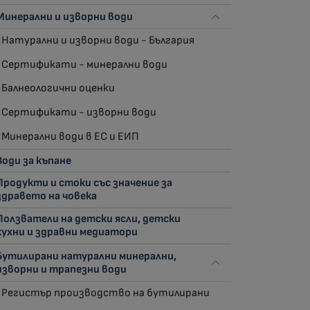
Минерални и изворни води
Натурални и изворни води - България
Сертификати - минерални води
Балнеологични оценки
Сертификати - изворни води
Минерални води в ЕС и ЕИП
Води за къпане
Продукти и стоки със значение за
здравето на човека
Ползватели на детски ясли, детски
кухни и здравни медиатори
Бутилирани натурални минерални,
изворни и трапезни води
Регистър производство на бутилирани