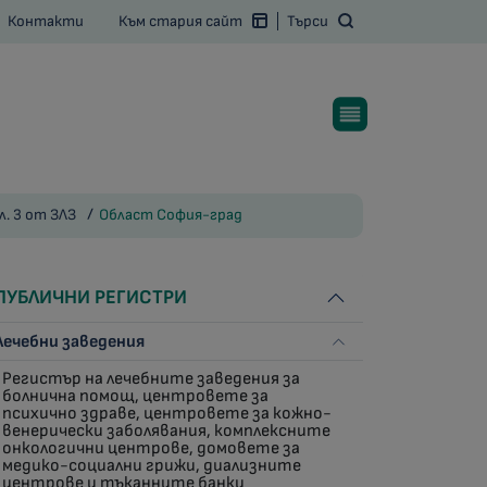
Контакти
Към стария сайт
Търси
л. 3 от ЗЛЗ
Област София-град
ПУБЛИЧНИ РЕГИСТРИ
Лечебни заведения
Регистър на лечебните заведения за
болнична помощ, центровете за
психично здраве, центровете за кожно-
венерически заболявания, комплексните
онкологични центрове, домовете за
медико-социални грижи, диализните
центрове и тъканните банки