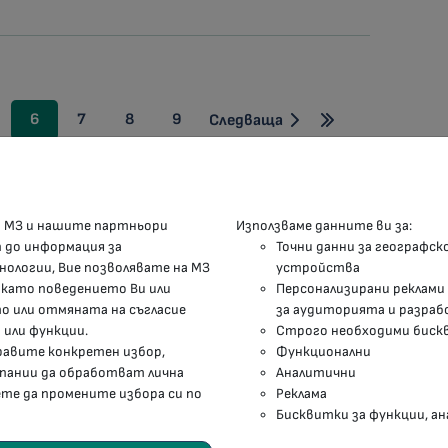
6
7
8
9
Следваща
КОНТАКТИ
М
а МЗ и нашите партньори
Използваме данните ви за:
п до информация за
Точни данни за географск
гр.София, 1000, пл. „Света Неделя“ №5
нологии, Вие позволявате на МЗ
устройства
 като поведението Ви или
Персонализирани реклами
delovodstvo@mh.government.bg
 или отмяната на съгласие
за аудиторията и разраб
 или функции.
Строго необходими биск
presscenter@mh.government.bg
правите конкретен избор,
Функционални
мпании да обработват лична
Аналитични
ете да промените избора си по
Реклама
Бисквитки за функции, ан