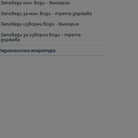
Заповеди мин. води - България
Заповеди за мин. води - трета държава
Заповеди изворни води - България
Заповеди за изворни води - трета
държава
Радиологична апаратура