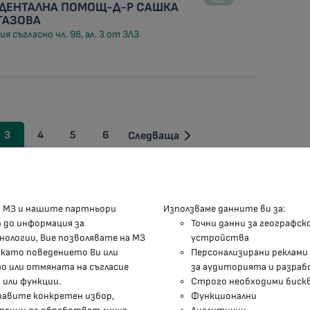
 ДЕНТАЛНА ПОМОЩ-Д-Р САШКА
ТАЗОВА
я съгласно чл. 98, ал. 3 от ЗЛЗ
3
4
5
6
Следваща
КОНТАКТИ
М
а МЗ и нашите партньори
Използваме данните ви за:
п до информация за
Точни данни за географск
гр.София, 1000, пл. „Света Неделя“ №5
нологии, Вие позволявате на МЗ
устройства
 като поведението Ви или
Персонализирани реклами
delovodstvo@mh.government.bg
 или отмяната на съгласие
за аудиторията и разраб
 или функции.
Строго необходими биск
presscenter@mh.government.bg
правите конкретен избор,
Функционални