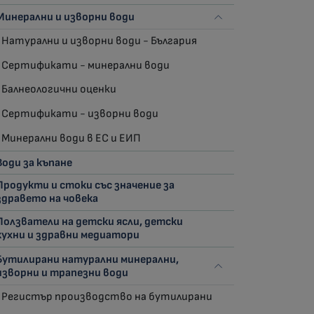
Минерални и изворни води
Натурални и изворни води - България
Сертификати - минерални води
Балнеологични оценки
Сертификати - изворни води
Минерални води в ЕС и ЕИП
Води за къпане
Продукти и стоки със значение за
здравето на човека
Ползватели на детски ясли, детски
кухни и здравни медиатори
Бутилирани натурални минерални,
изворни и трапезни води
Регистър производство на бутилирани