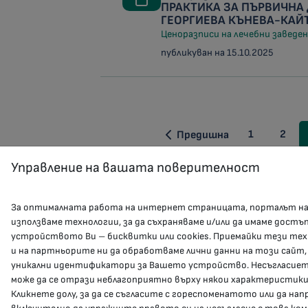
ПРАКТИКА ЗА ПЪРВИЧНА
ГЕОРГИЕВА КЪНЕВА-КАЙ
Ценоразписи на лечебни заведени
публикуван на 15.10.2025
1
2
Предишна
Управление на вашата поверителност
За оптималната работа на интернет страницата, порталът н
използваме технологии, за да съхраняваме и/или да имаме достъ
устройството Ви – бисквитки или cookies. Приемайки тези тех
и на партньорите ни да обработваме лични данни на този сайт,
уникални идентификатори за Вашето устройство. Несъгласието
може да се отрази неблагоприятно върху някои характеристики
Кликнете долу, за да се съгласите с гореспоменатото или да на