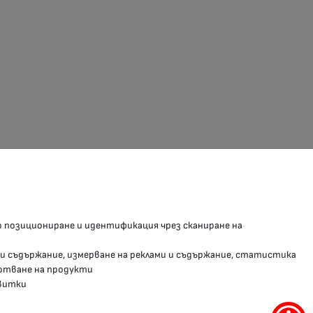
З В СОЦИАЛНИТЕ МРЕЖИ
о позициониране и идентификация чрез сканиране на
Facebook страница
 и съдържание, измерване на реклами и съдържание, статистика
Instragram профил
отване на продукти
витки
YouTube канал