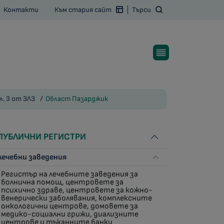
Контакти
Към стария сайт
Търси
л. 3 от ЗЛЗ
Област Пазарджик
ПУБЛИЧНИ РЕГИСТРИ
Лечебни заведения
Регистър на лечебните заведения за
болнична помощ, центровете за
психично здраве, центровете за кожно-
венерически заболявания, комплексните
онкологични центрове, домовете за
медико-социални грижи, диализните
центрове и тъканните банки