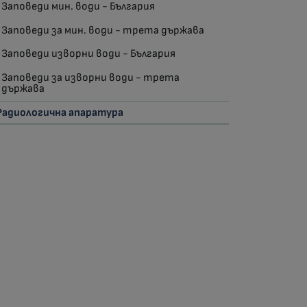
Заповеди мин. води - България
Заповеди за мин. води - трета държава
Заповеди изворни води - България
Заповеди за изворни води - трета
държава
Радиологична апаратура