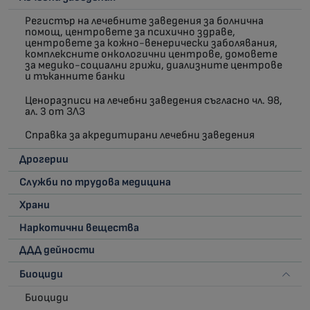
Регистър на лечебните заведения за болнична
помощ, центровете за психично здраве,
центровете за кожно-венерически заболявания,
комплексните онкологични центрове, домовете
за медико-социални грижи, диализните центрове
и тъканните банки
Ценоразписи на лечебни заведения съгласно чл. 98,
ал. 3 от ЗЛЗ
Справка за акредитирани лечебни заведения
Дрогерии
Служби по трудова медицина
Храни
Наркотични вещества
ДДД дейности
Биоциди
Биоциди