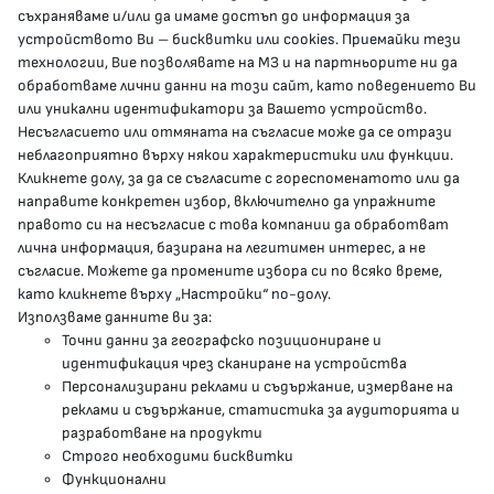
съхраняваме и/или да имаме достъп до информация за
устройството Ви – бисквитки или cookies. Приемайки тези
гр.София, 1000, пл. „Света Неделя“ №5
технологии, Вие позволявате на МЗ и на партньорите ни да
обработваме лични данни на този сайт, като поведението Ви
delovodstvo@mh.government.bg
или уникални идентификатори за Вашето устройство.
Несъгласието или отмяната на съгласие може да се отрази
presscenter@mh.government.bg
неблагоприятно върху някои характеристики или функции.
Кликнете долу, за да се съгласите с гореспоменатото или да
направите конкретен избор, включително да упражните
МЗ В СОЦИАЛНИТЕ МРЕЖИ
правото си на несъгласие с това компании да обработват
лична информация, базирана на легитимен интерес, а не
Facebook страница
съгласие. Можете да промените избора си по всяко време,
като кликнете върху „Настройки“ по-долу.
Instragram профил
Използваме данните ви за:
Точни данни за географско позициониране и
YouTube канал
идентификация чрез сканиране на устройства
Персонализирани реклами и съдържание, измерване на
Threads профил
реклами и съдържание, статистика за аудиторията и
разработване на продукти
Строго необходими бисквитки
Карта на сайта
Функционални