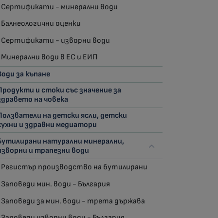
Сертификати - минерални води
Балнеологични оценки
Сертификати - изворни води
Минерални води в ЕС и ЕИП
Води за къпане
Продукти и стоки със значение за
здравето на човека
Ползватели на детски ясли, детски
кухни и здравни медиатори
Бутилирани натурални минерални,
изворни и трапезни води
Регистър производство на бутилирани
Заповеди мин. води - България
Заповеди за мин. води - трета държава
Заповеди изворни води - България