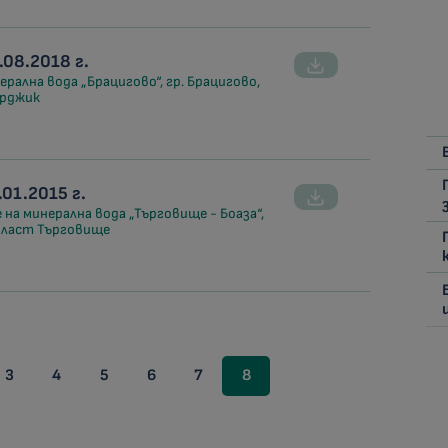
08.2018 г.
рална вода „Брацигово“, гр. Брацигово,
арджик
01.2015 г.
 на минерална вода „Търговище - Боаза“,
област Търговище
3
4
5
6
7
8