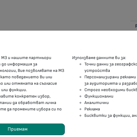
КОНТАКТИ
М
а МЗ и нашите партньори
Използваме данните ви за:
п до информация за
Точни данни за географск
гр.София, 1000, пл. „Света Неделя“ №5
нологии, Вие позволявате на МЗ
устройства
 като поведението Ви или
Персонализирани реклами
delovodstvo@mh.government.bg
 или отмяната на съгласие
за аудиторията и разраб
 или функции.
Строго необходими биск
presscenter@mh.government.bg
правите конкретен избор,
Функционални
мпании да обработват лична
Аналитични
ете да промените избора си по
Реклама
Бисквитки за функции, ан
зването
Карта на сайта
Бисквитки
Приемам