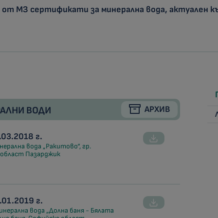
от МЗ сертификати за минерална вода, актуален към
АРХИВ
АЛНИ ВОДИ
03.2018 г.
нерална вода „Ракитово“, гр.
 област Пазарджик
01.2019 г.
инерална вода „Долна баня - Бялата