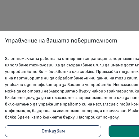
Управление на вашата поверителност
За оптималната работа на интернет страницата, порталът н
използваме технологии, за да съхраняваме и/или да имаме достъ
устройството Ви – бисквитки или cookies. Приемайки тези тех
и на партньорите ни да обработваме лични данни на този сайт,
уникални идентификатори за Вашето устройство. Несъгласието
може да се отрази неблагоприятно върху някои характеристики
Кликнете долу, за да се съгласите с гореспоменатото или да на
включително да упражните правото си на несъгласие с това ко
информация, базирана на легитимен интерес, а не съгласие. Мож
всяко време, като кликнете върху „Настройки“ по-долу.
2023 - 2026 © Министерство на здравеопа
Отказвам