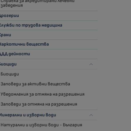
Справка за акредитирани лечебни
заведения
Дрогерии
Служби по трудова медицина
Храни
Наркотични вещества
ДДД дейности
Биоциди
Биоциди
Заповеди за активни вещества
Уведомления за отмяна на разрешения
Заповеди за отмяна на разрешения
Минерални и изворни води
Натурални и изворни води - България