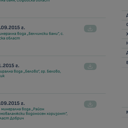
олна баня, Софийска област
09.2015 г.
нерална вода „Белчински бани“, с.
ска област
.2015 г.
рална вода „Белово“, гр. Белово,
жик
09.2015 г.
 минерална вода „Район
лмоваланжски водоносен хоризонт“,
област Добрич