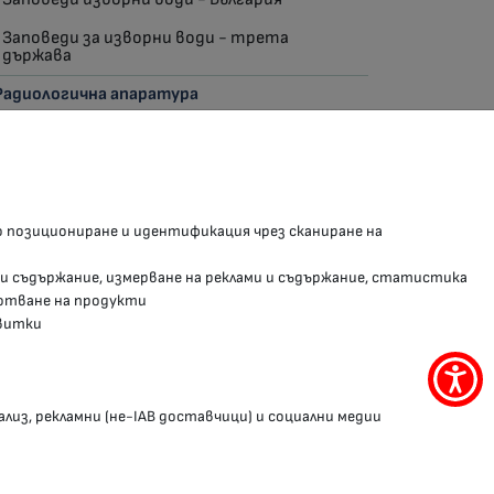
Заповеди за изворни води - трета
държава
Радиологична апаратура
З В СОЦИАЛНИТЕ МРЕЖИ
о позициониране и идентификация чрез сканиране на
Facebook страница
 и съдържание, измерване на реклами и съдържание, статистика
Instragram профил
отване на продукти
витки
YouTube канал
Threads профил
Меню
за
ализ, рекламни (не-IAB доставчици) и социални медии
достъ
Условия за използване
Поверителност