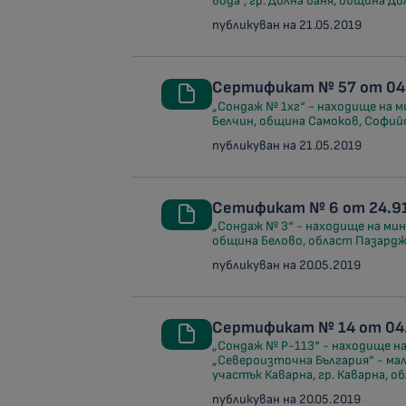
вода“, гр. Долна баня, община Д
публикуван на 21.05.2019
Сертификат № 57 от 04.
„Сондаж № 1хг“ - находище на ми
Белчин, община Самоков, Софий
публикуван на 21.05.2019
Сетификат № 6 от 24.91
„Сондаж № 3“ - находище на мини
община Белово, област Пазард
публикуван на 20.05.2019
Сертификат № 14 от 04.
„Сондаж № Р-113“ - находище на
„Североизточна България“ - ма
участък Каварна, гр. Каварна, 
публикуван на 20.05.2019