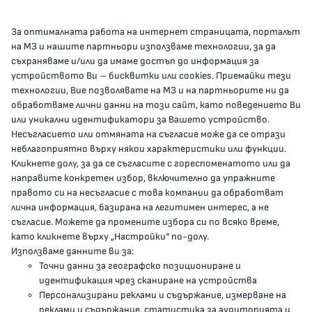
За оптималната работа на интернет страницата, порталът
КОНТАКТИ
на МЗ и нашите партньори използваме технологии, за да
съхраняваме и/или да имаме достъп до информация за
устройството Ви – бисквитки или cookies. Приемайки тези
гр.София, 1000, пл. „Света Неделя“ №5
технологии, Вие позволявате на МЗ и на партньорите ни да
обработваме лични данни на този сайт, като поведението Ви
delovodstvo@mh.government.bg
или уникални идентификатори за Вашето устройство.
Несъгласието или отмяната на съгласие може да се отрази
presscenter@mh.government.bg
неблагоприятно върху някои характеристики или функции.
Кликнете долу, за да се съгласите с гореспоменатото или да
направите конкретен избор, включително да упражните
МЗ В СОЦИАЛНИТЕ МРЕЖИ
правото си на несъгласие с това компании да обработват
лична информация, базирана на легитимен интерес, а не
Facebook страница
съгласие. Можете да промените избора си по всяко време,
като кликнете върху „Настройки“ по-долу.
Instragram профил
Използваме данните ви за:
Точни данни за географско позициониране и
YouTube канал
идентификация чрез сканиране на устройства
Персонализирани реклами и съдържание, измерване на
Threads профил
реклами и съдържание, статистика за аудиторията и