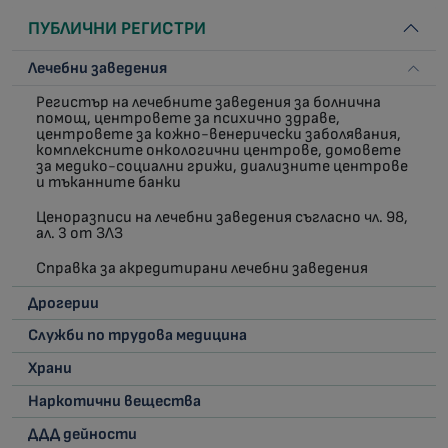
ПУБЛИЧНИ РЕГИСТРИ
Лечебни заведения
Регистър на лечебните заведения за болнична
помощ, центровете за психично здраве,
центровете за кожно-венерически заболявания,
комплексните онкологични центрове, домовете
за медико-социални грижи, диализните центрове
и тъканните банки
Ценоразписи на лечебни заведения съгласно чл. 98,
ал. 3 от ЗЛЗ
Справка за акредитирани лечебни заведения
Дрогерии
Служби по трудова медицина
Храни
Наркотични вещества
ДДД дейности