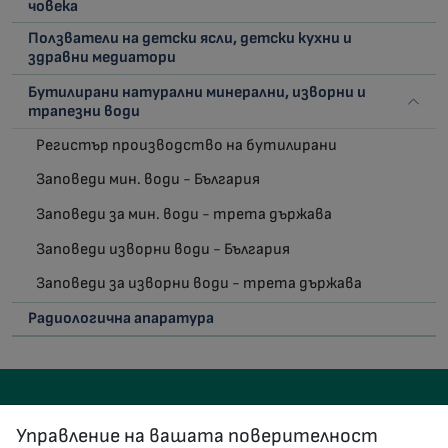
човека
Ползватели на детски ясли, детски кухни и
здравни медиатори
Бутилирани натурални минерални, изворни и
трапезни води
Регистър производство на бутилирани
Заповеди мин. води - България
Заповеди за мин. води - трета държава
Заповеди изворни води - България
Заповеди за изворни води - трета държава
Радиологична апаратура
Управление на вашата поверителност