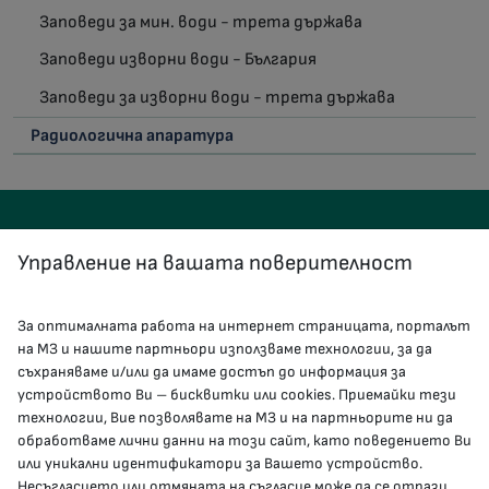
Заповеди за мин. води - трета държава
Заповеди изворни води - България
Заповеди за изворни води - трета държава
Радиологична апаратура
Управление на вашата поверителност
За оптималната работа на интернет страницата, порталът
КОНТАКТИ
на МЗ и нашите партньори използваме технологии, за да
съхраняваме и/или да имаме достъп до информация за
устройството Ви – бисквитки или cookies. Приемайки тези
гр.София, 1000, пл. „Света Неделя“ №5
технологии, Вие позволявате на МЗ и на партньорите ни да
обработваме лични данни на този сайт, като поведението Ви
delovodstvo@mh.government.bg
или уникални идентификатори за Вашето устройство.
Несъгласието или отмяната на съгласие може да се отрази