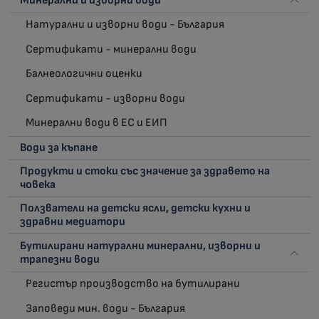
Минерални и изворни води
Натурални и изворни води - България
Сертификати - минерални води
Балнеологични оценки
Сертификати - изворни води
Минерални води в ЕС и ЕИП
Води за къпане
Продукти и стоки със значение за здравето на
човека
Ползватели на детски ясли, детски кухни и
здравни медиатори
Бутилирани натурални минерални, изворни и
трапезни води
Регистър производство на бутилирани
Заповеди мин. води - България