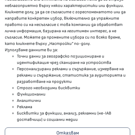
presscenter@mh.government.bg
неблагоприятно върху някои характеристики или функции.
Кликнете долу, за да се съгласите с гореспоменатото или да
направите конкретен избор, включително да упражните
МЗ В СОЦИАЛНИТЕ МРЕЖИ
правото си на несъгласие с това компании да обработват
лична информация, базирана на легитимен интерес, а не
Facebook страница
съгласие. Можете да промените избора си по всяко време,
като кликнете върху „Настройки“ по-долу.
Instragram профил
Използваме данните ви за:
Точни данни за географско позициониране и
YouTube канал
идентификация чрез сканиране на устройства
Персонализирани реклами и съдържание, измерване на
Threads профил
реклами и съдържание, статистика за аудиторията и
разработване на продукти
Строго необходими бисквитки
Карта на сайта
Функционални
Аналитични
Бисквитки
Реклама
Бисквитки за функции, анализ, рекламни (не-IAB
Условия за използване
доставчици) и социални медии
Поверителност
Отказвам