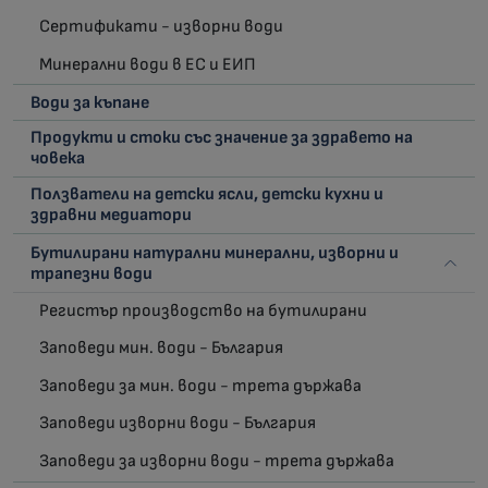
Сертификати - изворни води
Минерални води в ЕС и ЕИП
Води за къпане
Продукти и стоки със значение за здравето на
човека
Ползватели на детски ясли, детски кухни и
здравни медиатори
Бутилирани натурални минерални, изворни и
трапезни води
Регистър производство на бутилирани
Заповеди мин. води - България
Заповеди за мин. води - трета държава
Заповеди изворни води - България
Заповеди за изворни води - трета държава