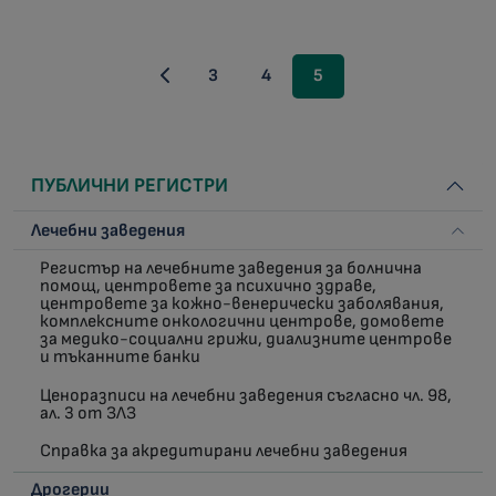
3
4
5
ПУБЛИЧНИ РЕГИСТРИ
Лечебни заведения
Регистър на лечебните заведения за болнична
помощ, центровете за психично здраве,
центровете за кожно-венерически заболявания,
комплексните онкологични центрове, домовете
за медико-социални грижи, диализните центрове
и тъканните банки
Ценоразписи на лечебни заведения съгласно чл. 98,
ал. 3 от ЗЛЗ
Справка за акредитирани лечебни заведения
Дрогерии