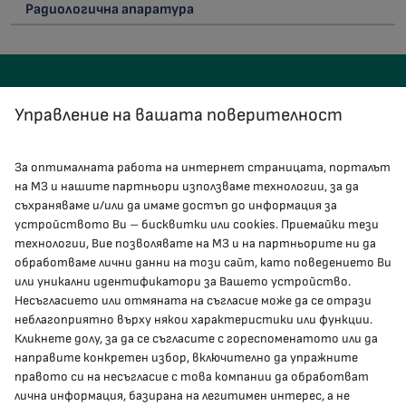
Радиологична апаратура
Управление на вашата поверителност
За оптималната работа на интернет страницата, порталът
КОНТАКТИ
на МЗ и нашите партньори използваме технологии, за да
съхраняваме и/или да имаме достъп до информация за
устройството Ви – бисквитки или cookies. Приемайки тези
гр.София, 1000, пл. „Света Неделя“ №5
технологии, Вие позволявате на МЗ и на партньорите ни да
обработваме лични данни на този сайт, като поведението Ви
delovodstvo@mh.government.bg
или уникални идентификатори за Вашето устройство.
Несъгласието или отмяната на съгласие може да се отрази
presscenter@mh.government.bg
неблагоприятно върху някои характеристики или функции.
Кликнете долу, за да се съгласите с гореспоменатото или да
направите конкретен избор, включително да упражните
МЗ В СОЦИАЛНИТЕ МРЕЖИ
правото си на несъгласие с това компании да обработват
лична информация, базирана на легитимен интерес, а не