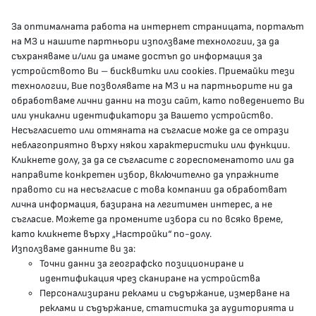
За оптималната работа на интернет страницата, порталът
КОНТАКТИ
на МЗ и нашите партньори използваме технологии, за да
съхраняваме и/или да имаме достъп до информация за
устройството Ви – бисквитки или cookies. Приемайки тези
гр.София, 1000, пл. „Света Неделя“ №5
технологии, Вие позволявате на МЗ и на партньорите ни да
обработваме лични данни на този сайт, като поведението Ви
delovodstvo@mh.government.bg
или уникални идентификатори за Вашето устройство.
Несъгласието или отмяната на съгласие може да се отрази
presscenter@mh.government.bg
неблагоприятно върху някои характеристики или функции.
Кликнете долу, за да се съгласите с гореспоменатото или да
направите конкретен избор, включително да упражните
МЗ В СОЦИАЛНИТЕ МРЕЖИ
правото си на несъгласие с това компании да обработват
лична информация, базирана на легитимен интерес, а не
Facebook страница
съгласие. Можете да промените избора си по всяко време,
като кликнете върху „Настройки“ по-долу.
Instragram профил
Използваме данните ви за:
Точни данни за географско позициониране и
YouTube канал
идентификация чрез сканиране на устройства
Персонализирани реклами и съдържание, измерване на
Threads профил
реклами и съдържание, статистика за аудиторията и