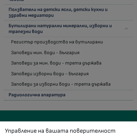
Ползватели на детски ясли, детски кухни и
здравни медиатори
Бутилирани натурални минерални, изворни и
трапезни води
Регистър производство на бутилирани
Заповеди мин. води - България
Заповеди за мин. води - трета държава
Заповеди изворни води - България
Заповеди за изворни води - трета държава
Радиологична апаратура
Управление на вашата поверителност