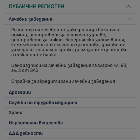
ПУБЛИЧНИ РЕГИСТРИ
Лечебни заведения
Регистър на лечебните заведения за болнична
помощ, центровете за психично здраве,
центровете за кожно-венерически заболявания,
комплексните онкологични центрове, домовете
за медико-социални грижи, диализните центрове
и тъканните банки
Ценоразписи на лечебни заведения съгласно чл. 98,
ал. 3 от ЗЛЗ
Справка за акредитирани лечебни заведения
Дрогерии
Служби по трудова медицина
Храни
Наркотични вещества
ДДД дейности