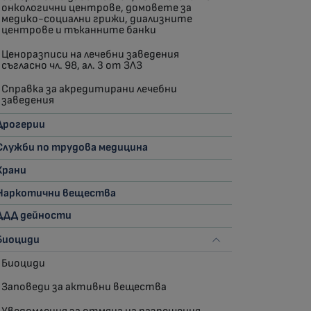
онкологични центрове, домовете за
медико-социални грижи, диализните
центрове и тъканните банки
Ценоразписи на лечебни заведения
съгласно чл. 98, ал. 3 от ЗЛЗ
Справка за акредитирани лечебни
заведения
Дрогерии
Служби по трудова медицина
Храни
Наркотични вещества
ДДД дейности
Биоциди
Биоциди
Заповеди за активни вещества