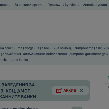
ариери
За специализанти
Профил на купувача
Антикорупция
на лечебните заведения за болнична помощ, центровете за психич
 заболявания, комплексните онкологични центрове, домовете за 
 тъканните банки
 ЗАВЕДЕНИЯ ЗА
АРХИВ
, КОЦ, ДМСГ,
ЪКАННИТЕ БАНКИ
уална практика за