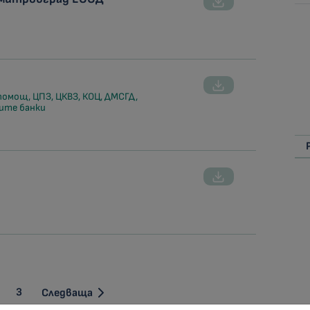
помощ, ЦПЗ, ЦКВЗ, КОЦ, ДМСГД,
ите банки
3
Следваща