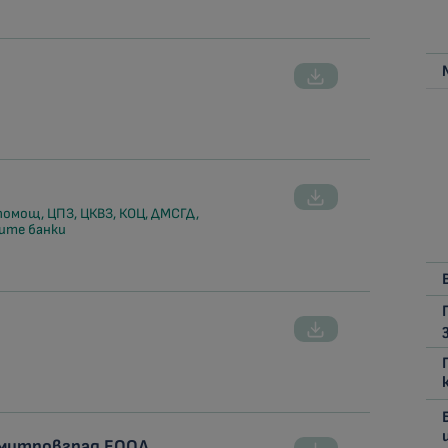
помощ, ЦПЗ, ЦКВЗ, КОЦ, ДМСГД,
ите банки
имитровград ЕООД