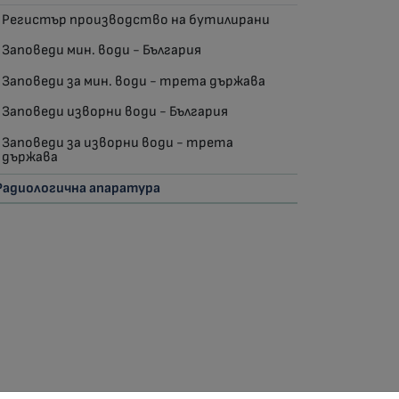
Регистър производство на бутилирани
Заповеди мин. води - България
Заповеди за мин. води - трета държава
Заповеди изворни води - България
Заповеди за изворни води - трета
държава
Радиологична апаратура