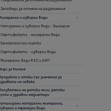
Уведомления за отмяна на разрешения
Заповеди за отмяна на разрешения
Минерални и изворни води
Натурални и изворни води - България
Сертификати - минерални води
Балнеологични оценки
Сертификати - изворни води
Минерални води в ЕС и ЕИП
Води за къпане
Продукти и стоки със значение за
здравето на човека
Ползватели на детски ясли, детски
кухни и здравни медиатори
Бутилирани натурални минерални,
изворни и трапезни води