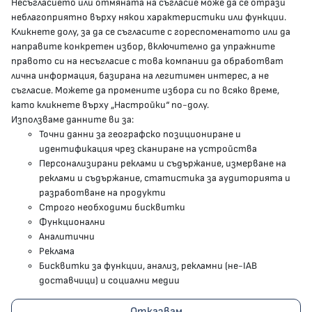
Несъгласието или отмяната на съгласие може да се отрази
presscenter@mh.government.bg
неблагоприятно върху някои характеристики или функции.
Кликнете долу, за да се съгласите с гореспоменатото или да
направите конкретен избор, включително да упражните
МЗ В СОЦИАЛНИТЕ МРЕЖИ
правото си на несъгласие с това компании да обработват
лична информация, базирана на легитимен интерес, а не
Facebook страница
съгласие. Можете да промените избора си по всяко време,
като кликнете върху „Настройки“ по-долу.
Instragram профил
Използваме данните ви за:
Точни данни за географско позициониране и
YouTube канал
идентификация чрез сканиране на устройства
Персонализирани реклами и съдържание, измерване на
Threads профил
реклами и съдържание, статистика за аудиторията и
разработване на продукти
Строго необходими бисквитки
Карта на сайта
Функционални
Аналитични
Бисквитки
Реклама
Бисквитки за функции, анализ, рекламни (не-IAB
Условия за използване
доставчици) и социални медии
Поверителност
Отказвам