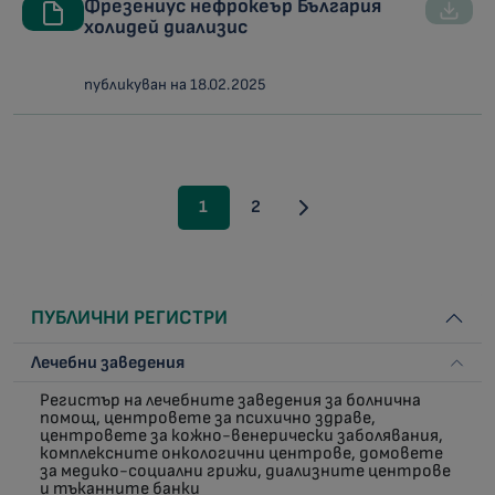
Фрезениус нефрокеър България
холидей диализис
публикуван на 18.02.2025
1
2
ПУБЛИЧНИ РЕГИСТРИ
Лечебни заведения
Регистър на лечебните заведения за болнична
помощ, центровете за психично здраве,
центровете за кожно-венерически заболявания,
комплексните онкологични центрове, домовете
за медико-социални грижи, диализните центрове
и тъканните банки