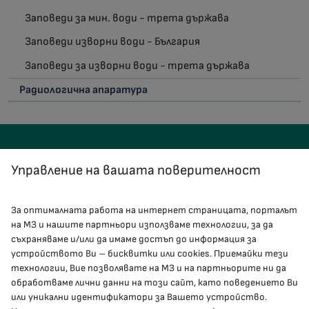
Заповеди за мин. води - трета държава
Заповеди изворни води - България
Заповеди за изворни води - трета държава
Радиологична апаратура
Управление на вашата поверителност
За оптималната работа на интернет страницата, порталът
КОНТАКТИ
на МЗ и нашите партньори използваме технологии, за да
съхраняваме и/или да имаме достъп до информация за
устройството Ви – бисквитки или cookies. Приемайки тези
гр.София, 1000, пл. „Света Неделя“ №5
технологии, Вие позволявате на МЗ и на партньорите ни да
обработваме лични данни на този сайт, като поведението Ви
delovodstvo@mh.government.bg
или уникални идентификатори за Вашето устройство.