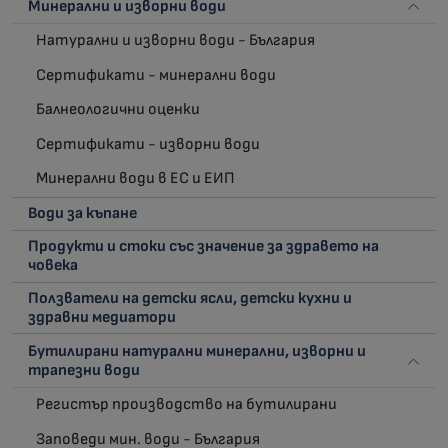
Минерални и изворни води
Натурални и изворни води - България
Сертификати - минерални води
Балнеологични оценки
Сертификати - изворни води
Минерални води в ЕС и ЕИП
Води за къпане
Продукти и стоки със значение за здравето на
човека
Ползватели на детски ясли, детски кухни и
здравни медиатори
Бутилирани натурални минерални, изворни и
трапезни води
Регистър производство на бутилирани
Заповеди мин. води - България