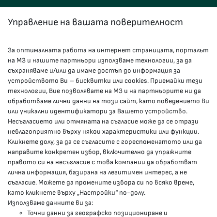
Управление на вашата поверителност
За оптималната работа на интернет страницата, порталът
КОНТАКТИ
на МЗ и нашите партньори използваме технологии, за да
съхраняваме и/или да имаме достъп до информация за
устройството Ви – бисквитки или cookies. Приемайки тези
гр.София, 1000, пл. „Света Неделя“ №5
технологии, Вие позволявате на МЗ и на партньорите ни да
обработваме лични данни на този сайт, като поведението Ви
delovodstvo@mh.government.bg
или уникални идентификатори за Вашето устройство.
Несъгласието или отмяната на съгласие може да се отрази
presscenter@mh.government.bg
неблагоприятно върху някои характеристики или функции.
Кликнете долу, за да се съгласите с гореспоменатото или да
направите конкретен избор, включително да упражните
МЗ В СОЦИАЛНИТЕ МРЕЖИ
правото си на несъгласие с това компании да обработват
лична информация, базирана на легитимен интерес, а не
Facebook страница
съгласие. Можете да промените избора си по всяко време,
като кликнете върху „Настройки“ по-долу.
Instragram профил
Използваме данните ви за:
Точни данни за географско позициониране и