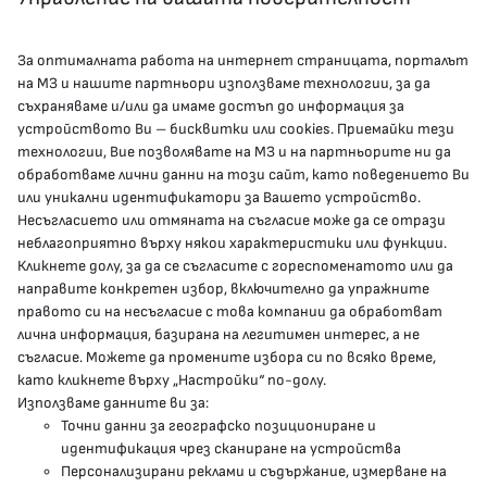
За оптималната работа на интернет страницата, порталът
КОНТАКТИ
на МЗ и нашите партньори използваме технологии, за да
съхраняваме и/или да имаме достъп до информация за
устройството Ви – бисквитки или cookies. Приемайки тези
гр.София, 1000, пл. „Света Неделя“ №5
технологии, Вие позволявате на МЗ и на партньорите ни да
обработваме лични данни на този сайт, като поведението Ви
delovodstvo@mh.government.bg
или уникални идентификатори за Вашето устройство.
Несъгласието или отмяната на съгласие може да се отрази
presscenter@mh.government.bg
неблагоприятно върху някои характеристики или функции.
Кликнете долу, за да се съгласите с гореспоменатото или да
направите конкретен избор, включително да упражните
МЗ В СОЦИАЛНИТЕ МРЕЖИ
правото си на несъгласие с това компании да обработват
лична информация, базирана на легитимен интерес, а не
Facebook страница
съгласие. Можете да промените избора си по всяко време,
като кликнете върху „Настройки“ по-долу.
Instragram профил
Използваме данните ви за:
Точни данни за географско позициониране и
YouTube канал
идентификация чрез сканиране на устройства
Персонализирани реклами и съдържание, измерване на
Threads профил