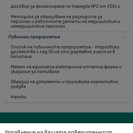
Договор за финансиране по Наредба №2 от 2011 г.
Методика за образуване на разходите за
персонал и работните заплати на медицинския и
немедицинския персонал
Публични предприятия
Списък на публичните предприятия - търговски
дружества с над 50 на сто държавно участие в
капитала
Макет на единната електронна отчетна форма и
указания за попълване
Образци на документи и приложима нормативна
уредба
Насоки
Управление на вашата поверителност