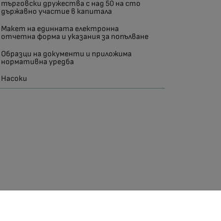
търговски дружества с над 50 на сто
държавно участие в капитала
Макет на единната електронна
отчетна форма и указания за попълване
Образци на документи и приложима
нормативна уредба
Насоки