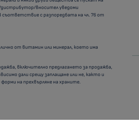
нерали и някои други вещества се пускат на
л/дистрибутор/вносител уведоми
 съответствие с разпоредбата на чл. 76 от
злично от витамин или минерал, което има
родажба, включително предлагането за продажба,
ависимо дали срещу заплащане или не, както и
 форми на прехвърляне на храните.