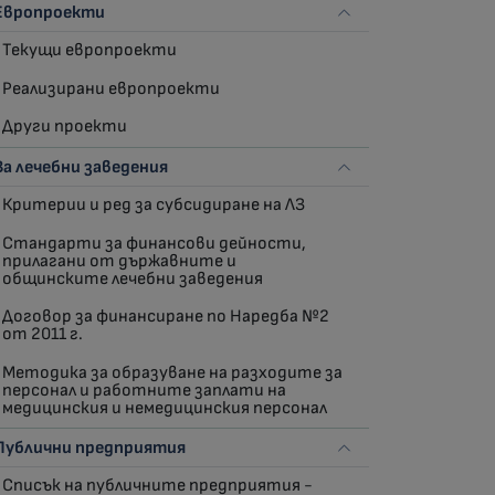
Европроекти
Текущи европроекти
Реализирани европроекти
Други проекти
За лечебни заведения
Критерии и ред за субсидиране на ЛЗ
Стандарти за финансови дейности,
прилагани от държавните и
общинските лечебни заведения
Договор за финансиране по Наредба №2
от 2011 г.
Методика за образуване на разходите за
персонал и работните заплати на
медицинския и немедицинския персонал
Публични предприятия
Списък на публичните предприятия -