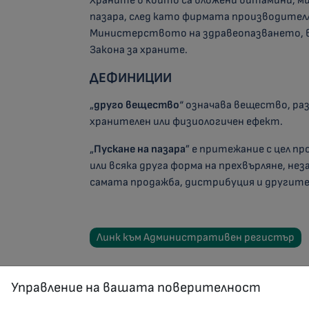
Храните в които са вложени витамини, ми
пазара, след като фирмата производите
Министерството на здравеопазването, в
Закона за храните.
ДЕФИНИЦИИ
„
друго вещество
“ означава вещество, ра
хранителен или физиологичен ефект.
„
Пускане на пазара
” е притежание с цел п
или всяка друга форма на прехвърляне, нез
самата продажба, дистрибуция и другите
Линк към Административен регистър
Управление на вашата поверителност