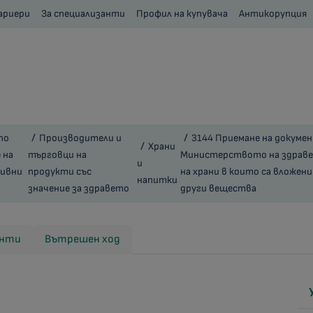
ариери
За специализанти
Профил на купувача
Антикорупция
по
Производители и
3144 Приемане на докуме
Храни
 на
търговци на
Министерството на здравео
и
ивни
продукти със
на храни в които са вложен
напитки
значение за здравето
други вещества
енти
Вътрешен ход