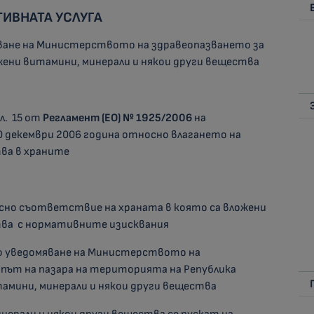
ИВНАТА УСЛУГА
ване на Министерството на здравеопазването за
ожени витамини, минерали и някои други вещества
чл. 15 от
Регламент (ЕО) № 1925/2006
на
0 декември 2006 година относно влагането на
тва в храните
осно съответствие на храната в която са вложени
тва с нормативните изисквания
но уведомяване на Министерството на
 път на пазара на територията на Република
тамини, минерали и някои други вещества