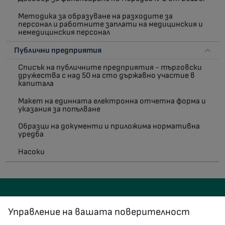
Методика за образуване на разходите за
персонал и работните заплати на медицинския и
немедицинския персонал
Публични предприятия
Списък на публичните предприятия - търговски
дружества с над 50 на сто държавно участие в
капитала
Макет на единната електронна отчетна форма и
указания за попълване
Образци на документи и приложима нормативна
уредба
Насоки
Управление на вашата поверителност