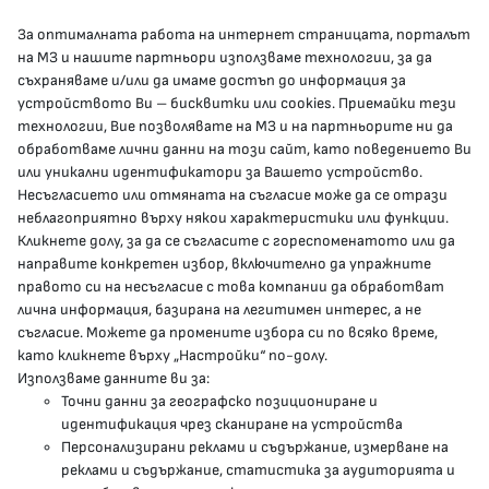
За оптималната работа на интернет страницата, порталът
КОНТАКТИ
на МЗ и нашите партньори използваме технологии, за да
съхраняваме и/или да имаме достъп до информация за
устройството Ви – бисквитки или cookies. Приемайки тези
гр.София, 1000, пл. „Света Неделя“ №5
технологии, Вие позволявате на МЗ и на партньорите ни да
обработваме лични данни на този сайт, като поведението Ви
delovodstvo@mh.government.bg
или уникални идентификатори за Вашето устройство.
Несъгласието или отмяната на съгласие може да се отрази
presscenter@mh.government.bg
неблагоприятно върху някои характеристики или функции.
Кликнете долу, за да се съгласите с гореспоменатото или да
направите конкретен избор, включително да упражните
МЗ В СОЦИАЛНИТЕ МРЕЖИ
правото си на несъгласие с това компании да обработват
лична информация, базирана на легитимен интерес, а не
Facebook страница
съгласие. Можете да промените избора си по всяко време,
като кликнете върху „Настройки“ по-долу.
Instragram профил
Използваме данните ви за:
Точни данни за географско позициониране и
YouTube канал
идентификация чрез сканиране на устройства
Персонализирани реклами и съдържание, измерване на
Threads профил
реклами и съдържание, статистика за аудиторията и