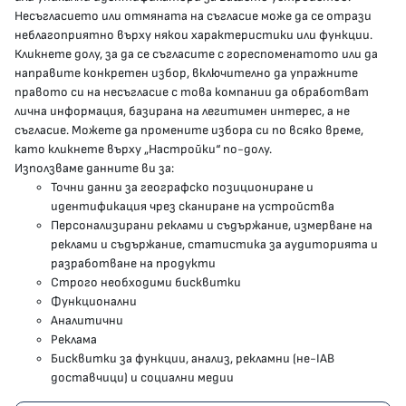
Несъгласието или отмяната на съгласие може да се отрази
presscenter@mh.government.bg
неблагоприятно върху някои характеристики или функции.
Кликнете долу, за да се съгласите с гореспоменатото или да
направите конкретен избор, включително да упражните
МЗ В СОЦИАЛНИТЕ МРЕЖИ
правото си на несъгласие с това компании да обработват
лична информация, базирана на легитимен интерес, а не
Facebook страница
съгласие. Можете да промените избора си по всяко време,
като кликнете върху „Настройки“ по-долу.
Instragram профил
Използваме данните ви за:
Точни данни за географско позициониране и
YouTube канал
идентификация чрез сканиране на устройства
Персонализирани реклами и съдържание, измерване на
Threads профил
реклами и съдържание, статистика за аудиторията и
разработване на продукти
Строго необходими бисквитки
Карта на сайта
Функционални
Аналитични
Бисквитки
Реклама
Бисквитки за функции, анализ, рекламни (не-IAB
Условия за използване
доставчици) и социални медии
Поверителност