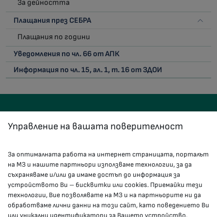
За дейността
Плащания през СЕБРА
Плащания по години
Уведомления по чл. 66 от АПК
Информация по чл. 15, ал. 1, т. 16 от ЗДОИ
Управление на вашата поверителност
За оптималната работа на интернет страницата, порталът
КОНТАКТИ
на МЗ и нашите партньори използваме технологии, за да
съхраняваме и/или да имаме достъп до информация за
устройството Ви – бисквитки или cookies. Приемайки тези
гр.София, 1000, пл. „Света Неделя“ №5
технологии, Вие позволявате на МЗ и на партньорите ни да
обработваме лични данни на този сайт, като поведението Ви
delovodstvo@mh.government.bg
или уникални идентификатори за Вашето устройство.