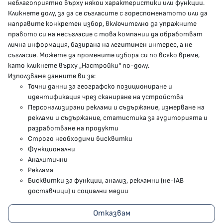
неблагоприятно върху някои характеристики или функции.
Кликнете долу, за да се съгласите с гореспоменатото или да
направите конкретен избор, включително да упражните
МЗ В СОЦИАЛНИТЕ МРЕЖИ
правото си на несъгласие с това компании да обработват
лична информация, базирана на легитимен интерес, а не
Facebook страница
съгласие. Можете да промените избора си по всяко време,
като кликнете върху „Настройки“ по-долу.
Instragram профил
Използваме данните ви за:
Точни данни за географско позициониране и
YouTube канал
идентификация чрез сканиране на устройства
Персонализирани реклами и съдържание, измерване на
Threads профил
реклами и съдържание, статистика за аудиторията и
разработване на продукти
Строго необходими бисквитки
Карта на сайта
Функционални
Аналитични
Бисквитки
Реклама
Бисквитки за функции, анализ, рекламни (не-IAB
Условия за използване
доставчици) и социални медии
Поверителност
Отказвам