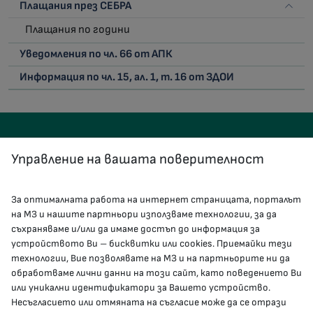
Плащания през СЕБРА
Плащания по години
Уведомления по чл. 66 от АПК
Информация по чл. 15, ал. 1, т. 16 от ЗДОИ
Управление на вашата поверителност
За оптималната работа на интернет страницата, порталът
КОНТАКТИ
на МЗ и нашите партньори използваме технологии, за да
съхраняваме и/или да имаме достъп до информация за
устройството Ви – бисквитки или cookies. Приемайки тези
гр.София, 1000, пл. „Света Неделя“ №5
технологии, Вие позволявате на МЗ и на партньорите ни да
обработваме лични данни на този сайт, като поведението Ви
delovodstvo@mh.government.bg
или уникални идентификатори за Вашето устройство.
Несъгласието или отмяната на съгласие може да се отрази
presscenter@mh.government.bg