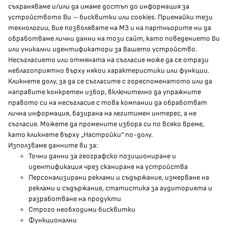
съхраняваме и/или да имаме достъп до информация за
устройството Ви – бисквитки или cookies. Приемайки тези
гр.София, 1000, пл. „Света Неделя“ №5
технологии, Вие позволявате на МЗ и на партньорите ни да
обработваме лични данни на този сайт, като поведението Ви
delovodstvo@mh.government.bg
или уникални идентификатори за Вашето устройство.
Несъгласието или отмяната на съгласие може да се отрази
presscenter@mh.government.bg
неблагоприятно върху някои характеристики или функции.
Кликнете долу, за да се съгласите с гореспоменатото или да
направите конкретен избор, включително да упражните
МЗ В СОЦИАЛНИТЕ МРЕЖИ
правото си на несъгласие с това компании да обработват
лична информация, базирана на легитимен интерес, а не
Facebook страница
съгласие. Можете да промените избора си по всяко време,
като кликнете върху „Настройки“ по-долу.
Instragram профил
Използваме данните ви за:
Точни данни за географско позициониране и
YouTube канал
идентификация чрез сканиране на устройства
Персонализирани реклами и съдържание, измерване на
Threads профил
реклами и съдържание, статистика за аудиторията и
разработване на продукти
Строго необходими бисквитки
Карта на сайта
Функционални