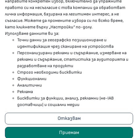
направите конкретен избор, включително да упражните
МЗ В СОЦИАЛНИТЕ МРЕЖИ
правото си на несъгласие с това компании да обработват
лична информация, базирана на легитимен интерес, а не
Facebook страница
съгласие. Можете да промените избора си по всяко време,
като кликнете върху „Настройки“ по-долу.
Instragram профил
Използваме данните ви за:
Точни данни за географско позициониране и
YouTube канал
идентификация чрез сканиране на устройства
Персонализирани реклами и съдържание, измерване на
Threads профил
реклами и съдържание, статистика за аудиторията и
разработване на продукти
Строго необходими бисквитки
Карта на сайта
Функционални
Аналитични
Бисквитки
Реклама
Бисквитки за функции, анализ, рекламни (не-IAB
Условия за използване
доставчици) и социални медии
Поверителност
Отказвам
2023 - 2026 © Министерство на здравеопазването
Приемам