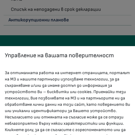
Списък на неподадени в срок декларации
Антикорупционни планове
Управление на вашата поверителност
За оптималната работа на интернет страницата, порталът
КОНТАКТИ
на МЗ и нашите партньори използваме технологии, за да
съхраняваме и/или да имаме достъп до информация за
устройството Ви – бисквитки или cookies. Приемайки тези
гр.София, 1000, пл. „Света Неделя“ №5
технологии, Вие позволявате на МЗ и на партньорите ни да
обработваме лични данни на този сайт, като поведението Ви
delovodstvo@mh.government.bg
или уникални идентификатори за Вашето устройство.
Несъгласието или отмяната на съгласие може да се отрази
presscenter@mh.government.bg
неблагоприятно върху някои характеристики или функции.
Кликнете долу, за да се съгласите с гореспоменатото или да